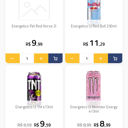
Energetico Pet Red Horse 2l
Energetico Lt Red Bull 250ml
9
11
R$
,99
R$
,29
Energetico Lt Tnt 473ml
Energetico Lt Monster Energy
473ml
9
8
R$ 9,59
R$
,59
R$ 8,99
R$
,99