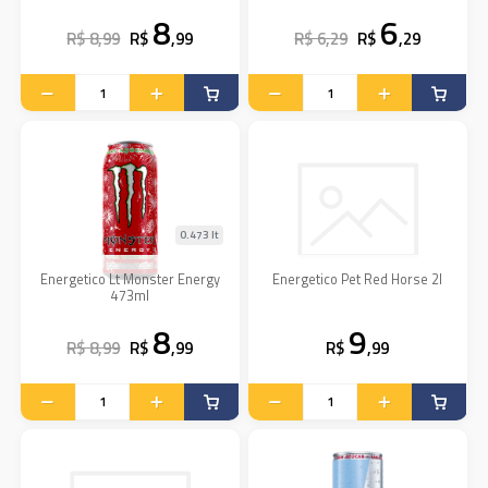
8
6
R$ 8,99
R$
,99
R$ 6,29
R$
,29
0.473 lt
Energetico Lt Monster Energy
Energetico Pet Red Horse 2l
473ml
8
9
R$ 8,99
R$
,99
R$
,99