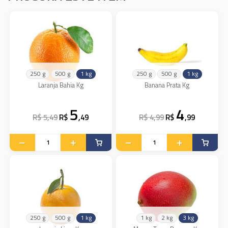
250 g
500 g
1 kg
250 g
500 g
1 kg
Laranja Bahia Kg
Banana Prata Kg
5
4
R$ 5,49
R$
,49
R$ 4,99
R$
,99
250 g
500 g
1 kg
1 kg
2 kg
3 kg