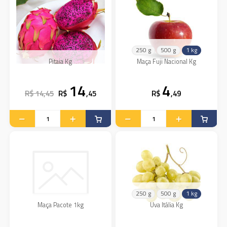
250 g
500 g
1 kg
Pitaia Kg
Maça Fuji Nacional Kg
14
4
R$ 14,45
R$
,45
R$
,49
250 g
500 g
1 kg
Maça Pacote 1kg
Uva Itália Kg