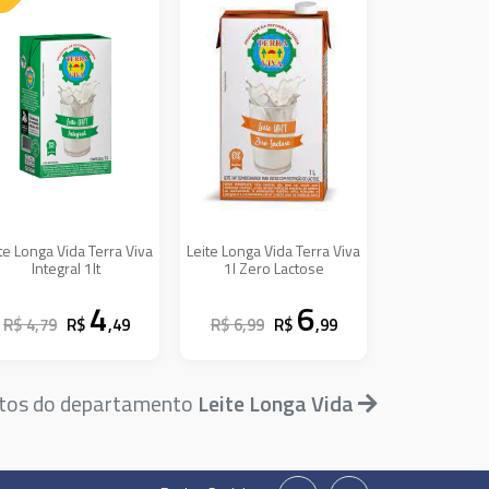
te Longa Vida Terra Viva
Leite Longa Vida Terra Viva
Integral 1lt
1l Zero Lactose
4
6
R$ 4,79
R$
,49
R$ 6,99
R$
,99
utos do departamento
Leite Longa Vida