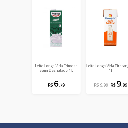
Leite Longa Vida Frimesa
Leite Longa Vida Piracan
Semi Desnatado 1lt
1l
6
9
R$
,79
R$ 9,99
R$
,99