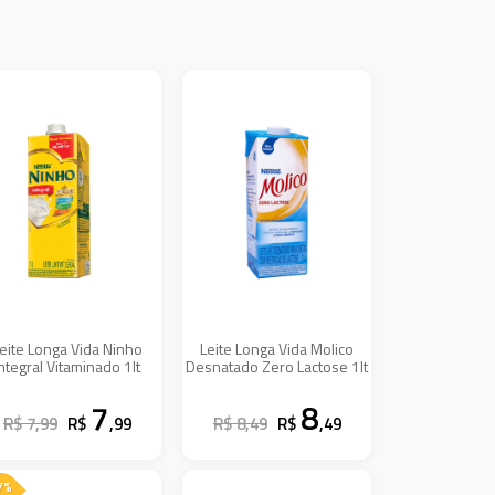
eite Longa Vida Ninho
Leite Longa Vida Molico
Integral Vitaminado 1lt
Desnatado Zero Lactose 1lt
7
8
R$ 7,99
R$
,99
R$ 8,49
R$
,49
 7%