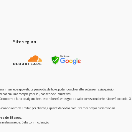
Site seguro
ra internet e app válidos para o dia de hoje, podendo sofrer alterações sem aviso prévio.
ilizadas em uma compra por CPF, não sendo cumulativas.
aso ocorra a falta de algum item, este não será entregue e o valor correspondente não será cobrado. O
os o direito de limitar, por cliente, a quantidade dos produtos com preços promocionais.
res de 18 anos.
ves males à saúde. Beba com moderação