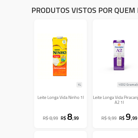
PRODUTOS VISTOS POR QUEM 
1L
1032 Grama(
Leite Longa Vida Ninho 1l
Leite Longa Vida Piracan
A2 1l
8
9
R$ 8,99
R$
,99
R$ 9,99
R$
,99