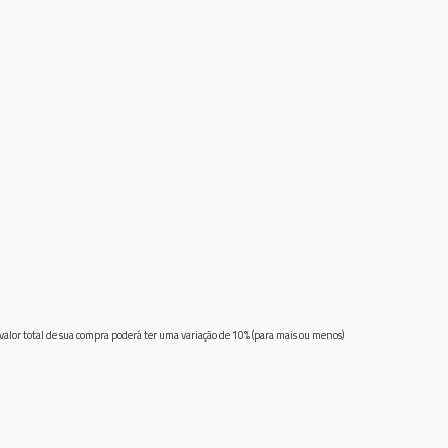
 valor total de sua compra poderá ter uma variação de 10% (para mais ou menos)