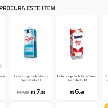
PROCURA ESTE ITEM
s)
juba
Leite Longa Vida Molico
Leite Longa Vida Italac Semi
L
Desnatado 1lt
Desnatado 1lt
7
6
R$ 7,59
R$
,59
R$
,49
-