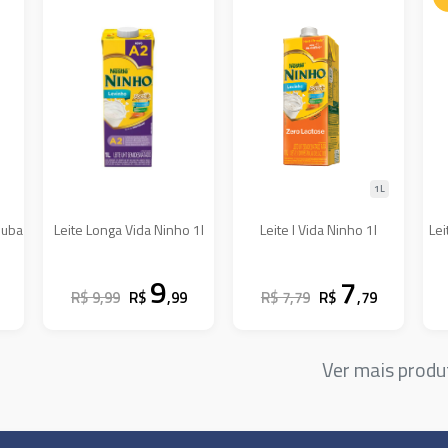
1L
juba
Leite Longa Vida Ninho 1l
Leite l Vida Ninho 1l
Lei
9
7
R$ 9,99
R$
,99
R$ 7,79
R$
,79
Ver mais prod