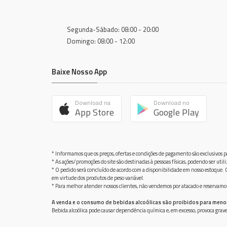
Segunda-Sábado: 08:00 - 20:00
Domingo: 08:00 - 12:00
Baixe Nosso App
Download na
Download no
App Store
Google Play
* Informamos que os preços, ofertas e condições de pagamento são exclusivos pa
* As ações/promoções do site são destinadas à pessoas físicas, podendo ser ut
* O pedido será concluído de acordo com a disponibilidade em nosso estoque. C
em virtude dos produtos de peso variável.
* Para melhor atender nossos clientes, não vendemos por atacado e reservamo-n
A venda e o consumo de bebidas alcoólicas são proibidos para meno
Bebida alcoólica pode causar dependência química e, em excesso, provoca gra