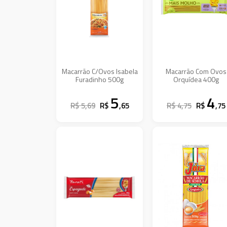
Macarrão C/Ovos Isabela
Macarrão Com Ovos
Furadinho 500g
Orquídea 400g
5
4
R$ 5,69
R$
,65
R$ 4,75
R$
,75