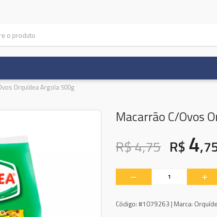
vos Orquídea Argola 500g
Macarrão C/Ovos O
4
R$ 4,75
R$
,7
Código:
#1079263 |
Marca:
Orquíd