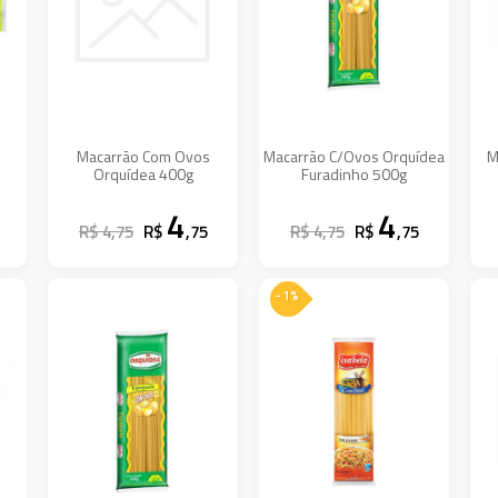
Macarrão Com Ovos
Macarrão C/Ovos Orquídea
M
Orquídea 400g
Furadinho 500g
4
4
R$ 4,75
R$
,75
R$ 4,75
R$
,75
- 1%