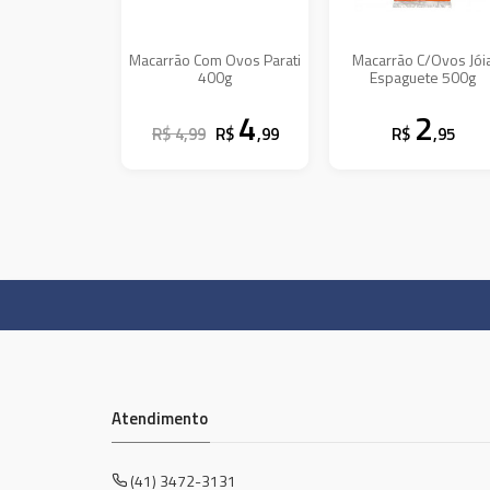
Macarrão Com Ovos Parati
Macarrão C/Ovos Jói
400g
Espaguete 500g
4
2
R$ 4,99
R$
,99
R$
,95
Atendimento
(41) 3472-3131