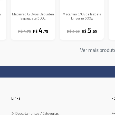
a
Macarrão C/Ovos Orquídea
Macarrão C/Ovos Isabela
Espaguete 500g
Linguine 500g
4
5
R$ 4,75
R$
,75
R$ 5,69
R$
,65
Ver mais produ
Links
F
Departamentos / Categorias
Na