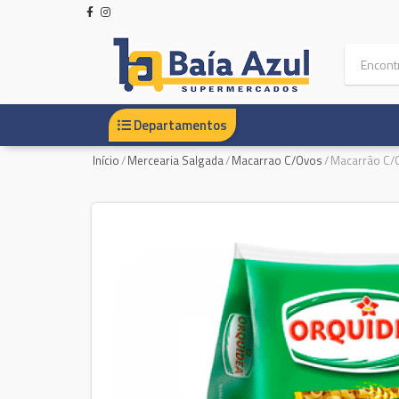
Departamentos
Início
/
Mercearia Salgada
/
Macarrao C/Ovos
/
Macarrão C/O