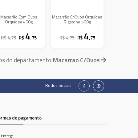
Macarrão Com Ovos
Macarrão C/Ovos Orquídea
Orquídea 400g
Rigatone 500g
4
4
R$ 4,75
R$
,75
R$ 4,75
R$
,75
tos do departamento
Macarrao C/Ovos
Redes Sociais
ormas de pagamento
 Entrega: