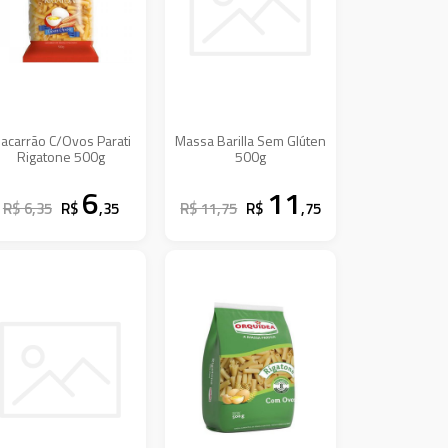
acarrão C/Ovos Parati
Massa Barilla Sem Glúten
Rigatone 500g
500g
6
11
R$ 6,35
R$
,35
R$ 11,75
R$
,75