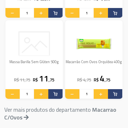
Massa Barilla Sem Glúten 500g
Macarrão Com Ovos Orquídea 400g
11
4
R$ 11,75
R$
,75
R$ 4,75
R$
,75
Ver mais produtos do departamento
Macarrao
C/Ovos