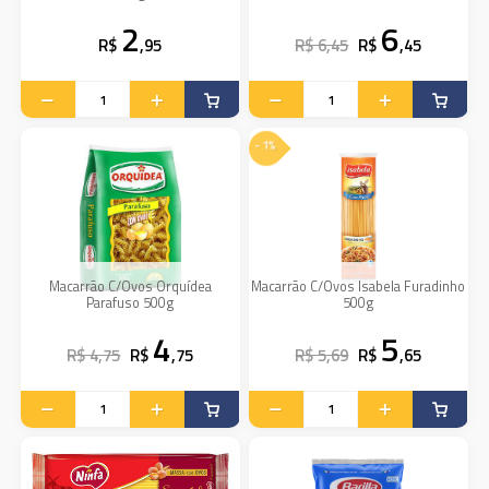
2
6
R$
,95
R$ 6,45
R$
,45
- 1%
Macarrão C/Ovos Orquídea
Macarrão C/Ovos Isabela Furadinho
Parafuso 500g
500g
4
5
R$ 4,75
R$
,75
R$ 5,69
R$
,65