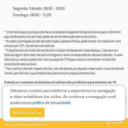
Segunda-Sábado: 08:00 - 20:00
Domingo: 08:00 - 12:00
* Informamos que os preços, ofertas e condições de pagamento são exclusivos para internet e
app válidos para o dia de hoje, podendo sofrer alterações sem aviso prévio.
* As ações/promoções do site são destinadas à pessoas físicas, podendo ser utilizadas em uma
compra por CPF, não sendo cumulativas.
* O pedido será concluído de acordo com a disponibilidade em nosso estoque. Caso ocorra a
falta de algum item, este não será entregue e o valor correspondente não será cobrado. O valor
total de sua compra poderá ter uma variação de 10% (para mais ou menos) em virtude dos
produtos de peso variável.
* Para melhor atender nossos clientes, não vendemos por atacado e reservamo-nos o direito de
limitar, por cliente, a quantidade dos produtos com preços promocionais.
A venda e o consumo de bebidas alcoólicas são proibidos para menores de 18
anos.
Utilizamos cookies para melhorar a experiência na navegação
Bebida alcoólica pode causar dependência química e, em excesso, provoca graves males à saúde.
e obter estatísticas das visitas. Ao continuar a navegação você
Beba com moderação
0
aceita nossa
política de privacidade
.
Aceitar e fechar
© Supermercado Baía Azul / AV. Damiao Botelho de Souza 555, Bairro Jurimar, 83280-
000 - Guaratuba/PR / CNPJ: 02.502.214/0001-91