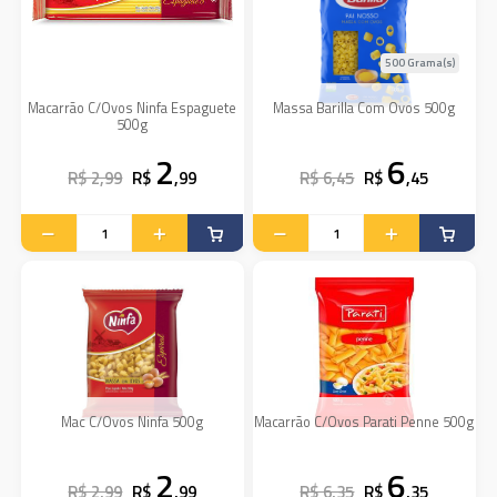
500 Grama(s)
Macarrão C/Ovos Ninfa Espaguete
Massa Barilla Com Ovos 500g
500g
2
6
R$ 2,99
R$
,99
R$ 6,45
R$
,45
Mac C/Ovos Ninfa 500g
Macarrão C/Ovos Parati Penne 500g
2
6
R$ 2,99
R$
,99
R$ 6,35
R$
,35