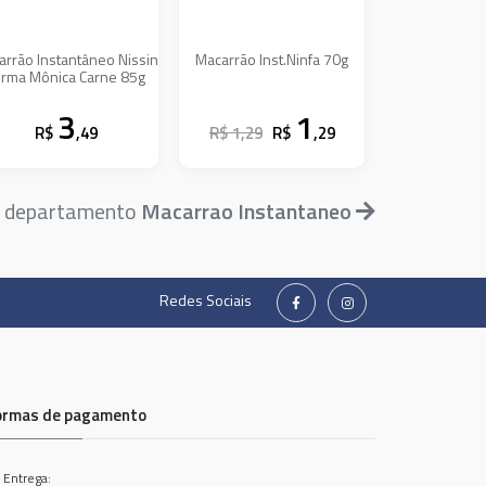
arrão Instantâneo Nissin
Macarrão Inst.Ninfa 70g
urma Mônica Carne 85g
3
1
R$
,49
R$ 1,29
R$
,29
o departamento
Macarrao Instantaneo
Redes Sociais
ormas de pagamento
 Entrega: