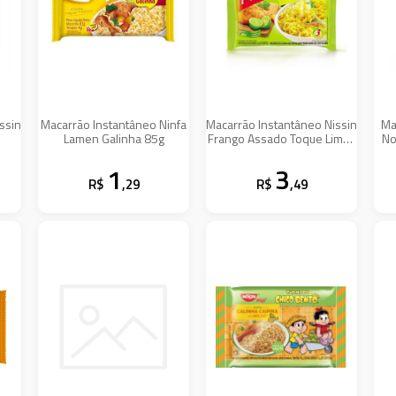
ssin
Macarrão Instantâneo Ninfa
Macarrão Instantâneo Nissin
Ma
Lamen Galinha 85g
Frango Assado Toque Limão
No
85g
1
3
R$
,29
R$
,49