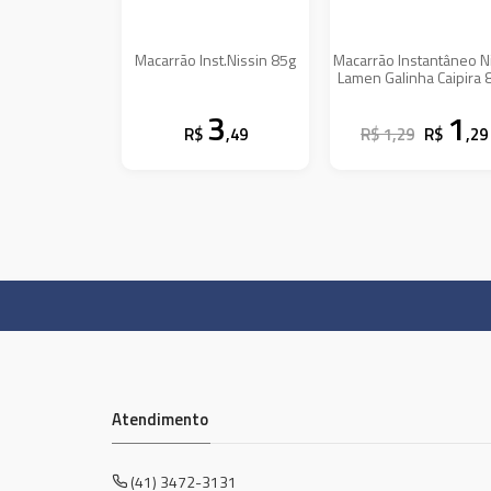
Macarrão Inst.Nissin 85g
Macarrão Instantâneo N
Lamen Galinha Caipira 
3
1
R$
,49
R$ 1,29
R$
,29
Atendimento
(41) 3472-3131