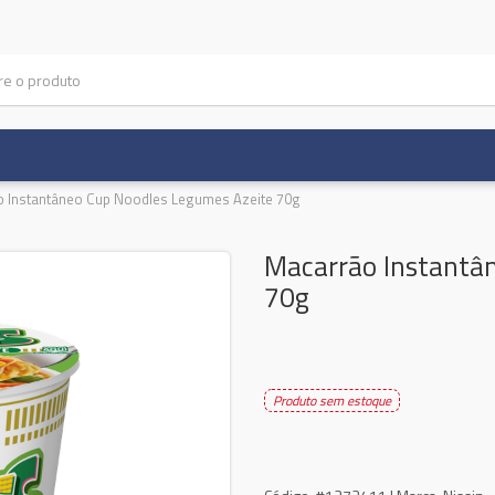
 Instantâneo Cup Noodles Legumes Azeite 70g
Macarrão Instantâ
70g
Produto sem estoque