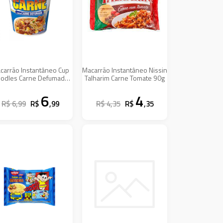
carrão Instantâneo Cup
Macarrão Instantâneo Nissin
odles Carne Defumada
Talharim Carne Tomate 90g
69g
6
4
R$ 6,99
R$
,99
R$ 4,35
R$
,35