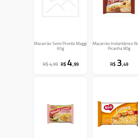
Macarrão Semi Pronto Maggi
Macarrão Instantâneo Ni
65g
Picanha 80g
4
3
R$ 4,99
R$
,99
R$
,49