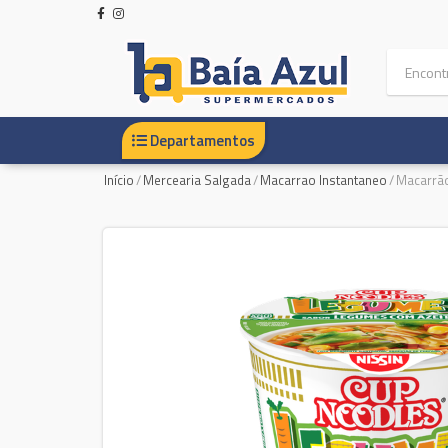
Departamentos
Início
/
Mercearia Salgada
/
Macarrao Instantaneo
/
Macarrão