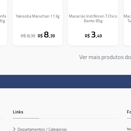
infa
Yakisoba Maruchan 113g
Macarrão Inst.Nissin T.Chico
Mac
85g
Bento 85g
T
8
3
R$ 8,39
R$
,39
R$
,49
Ver mais produtos d
Links
F
Departamentos / Categorias
Na