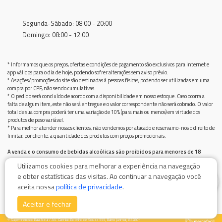
Segunda-Sábado: 08:00 - 20:00
Domingo: 08:00 - 12:00
* Informamos que os preços, ofertas e condições de pagamento são exclusivos para internet e
app válidos para o dia de hoje, podendo sofrer alterações sem aviso prévio.
* As ações/promoções do site são destinadas à pessoas físicas, podendo ser utilizadas em uma
compra por CPF, não sendo cumulativas.
* O pedido será concluído de acordo com a disponibilidade em nosso estoque. Caso ocorra a
falta de algum item, este não será entregue e o valor correspondente não será cobrado. O valor
total de sua compra poderá ter uma variação de 10% (para mais ou menos) em virtude dos
produtos de peso variável.
* Para melhor atender nossos clientes, não vendemos por atacado e reservamo-nos o direito de
limitar, por cliente, a quantidade dos produtos com preços promocionais.
A venda e o consumo de bebidas alcoólicas são proibidos para menores de 18
anos.
Utilizamos cookies para melhorar a experiência na navegação
Bebida alcoólica pode causar dependência química e, em excesso, provoca graves males à saúde.
e obter estatísticas das visitas. Ao continuar a navegação você
Beba com moderação
0
aceita nossa
política de privacidade
.
Aceitar e fechar
© Supermercado Baía Azul / AV. Damiao Botelho de Souza 555, Bairro Jurimar, 83280-