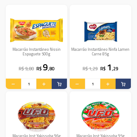
Macarrão Instantâneo Nissin
Macarrão Instantâneo Ninfa Lamen
Espaguete 500g
Carne 85g
9
1
R$ 9,80
R$
,80
R$ 1,29
R$
,29
Macarrão Inst Yakissoba 96g
Macarrão Inst Yakissoba 95g