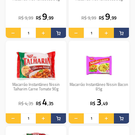
9
9
R$ 9,99
R$
,99
R$ 9,99
R$
,99
Macarrão Instantâneo Nissin
Macarrão Instantâneo Nissin Bacon
Talharim Carne Tomate 90g
85g
4
3
R$ 4,35
R$
,35
R$
,49