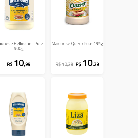
ionese Hellmanns Pote
Maionese Quero Pote 495g
500g
10
10
R$
,99
R$ 10,29
R$
,29