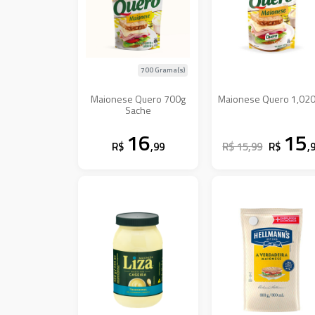
700 Grama(s)
Maionese Quero 700g
Maionese Quero 1,02
Sache
16
15
R$
,99
R$ 15,99
R$
,