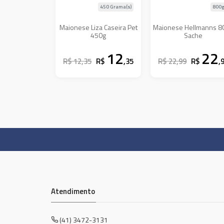
450 Grama(s)
800g
Maionese Liza Caseira Pet
Maionese Hellmanns 8
450g
Sache
12
22
R$ 12,35
R$
,35
R$ 22,99
R$
,
Atendimento
(41) 3472-3131