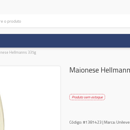
nese Hellmanns 335g
Maionese Hellman
Produto sem estoque
Código:
#1381423 |
Marca:
Unileve