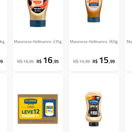
0kg
Maionese Hellmanns 335g
Maionese Hellmanns 360g
Ma
16
15
99
R$ 16,95
R$
,95
R$ 15,99
R$
,99