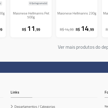
r
6 Quilograma(s)
00g
Maionese Hellmanns Pet
Maionese Hellmanns 230g
Ma
500g
11
14
99
R$
,99
R$ 14,99
R$
,99
R
Ver mais produtos do d
Links
F
Departamentos / Categorias
Na