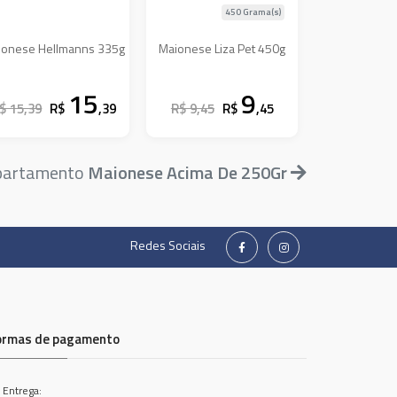
450 Grama(s)
ionese Hellmanns 335g
Maionese Liza Pet 450g
15
9
$ 15,39
R$
,39
R$ 9,45
R$
,45
epartamento
Maionese Acima De 250Gr
Redes Sociais
ormas de pagamento
 Entrega: