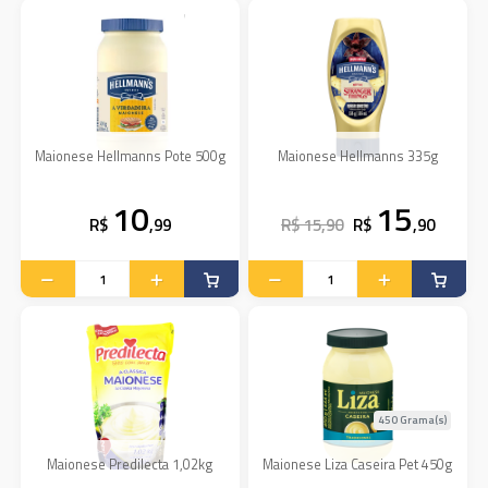
Maionese Hellmanns Pote 500g
Maionese Hellmanns 335g
10
15
R$
,99
R$ 15,90
R$
,90
450 Grama(s)
Maionese Predilecta 1,02kg
Maionese Liza Caseira Pet 450g