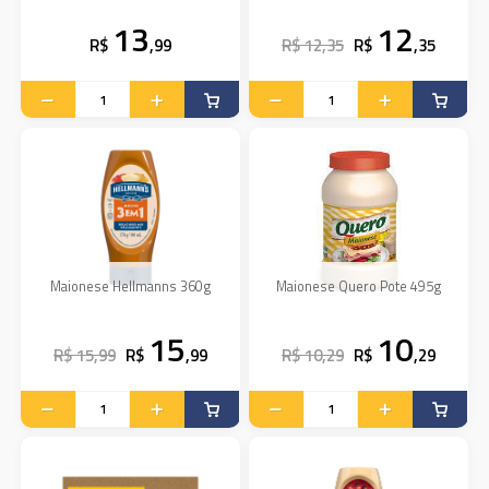
13
12
R$
,99
R$ 12,35
R$
,35
Maionese Hellmanns 360g
Maionese Quero Pote 495g
15
10
R$ 15,99
R$
,99
R$ 10,29
R$
,29