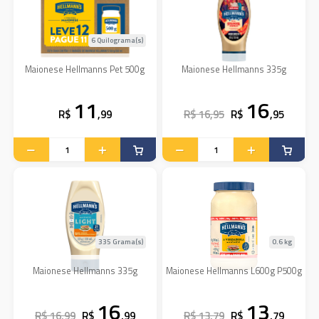
6 Quilograma(s)
Maionese Hellmanns Pet 500g
Maionese Hellmanns 335g
11
16
R$
,99
R$ 16,95
R$
,95
335 Grama(s)
0.6 kg
Maionese Hellmanns 335g
Maionese Hellmanns L600g P500g
16
13
R$ 16,99
R$
,99
R$ 13,79
R$
,79