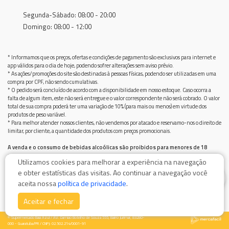
Segunda-Sábado: 08:00 - 20:00
Domingo: 08:00 - 12:00
* Informamos que os preços, ofertas e condições de pagamento são exclusivos para internet e
app válidos para o dia de hoje, podendo sofrer alterações sem aviso prévio.
* As ações/promoções do site são destinadas à pessoas físicas, podendo ser utilizadas em uma
compra por CPF, não sendo cumulativas.
* O pedido será concluído de acordo com a disponibilidade em nosso estoque. Caso ocorra a
falta de algum item, este não será entregue e o valor correspondente não será cobrado. O valor
total de sua compra poderá ter uma variação de 10% (para mais ou menos) em virtude dos
produtos de peso variável.
* Para melhor atender nossos clientes, não vendemos por atacado e reservamo-nos o direito de
limitar, por cliente, a quantidade dos produtos com preços promocionais.
A venda e o consumo de bebidas alcoólicas são proibidos para menores de 18
anos.
Utilizamos cookies para melhorar a experiência na navegação
Bebida alcoólica pode causar dependência química e, em excesso, provoca graves males à saúde.
e obter estatísticas das visitas. Ao continuar a navegação você
Beba com moderação
0
aceita nossa
política de privacidade
.
Aceitar e fechar
© Supermercado Baía Azul / AV. Damiao Botelho de Souza 555, Bairro Jurimar, 83280-
000 - Guaratuba/PR / CNPJ: 02.502.214/0001-91