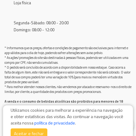
Loja física
Segunda-Sábado: 08:00 - 20:00
Domingo: 08:00 - 12:00
* Informamos que os preços, ofertas e condições de pagamento são exclusivos para internet e
app válidos para o dia de hoje, podendo sofrer alterações sem aviso prévio.
* As ações/promoções do site são destinadas à pessoas físicas, podendo ser utilizadas em uma
compra por CPF, não sendo cumulativas.
* O pedido será concluído de acordo com a disponibilidade em nosso estoque. Caso ocorra a
falta de algum item, este não será entregue e o valor correspondente não será cobrado. O valor
total de sua compra poderá ter uma variação de 10% (para mais ou menos) em virtude dos
produtos de peso variável.
* Para melhor atender nossos clientes, não vendemos por atacado e reservamo-nos o direito de
limitar, por cliente, a quantidade dos produtos com preços promocionais.
A venda e o consumo de bebidas alcoólicas são proibidos para menores de 18
anos.
Utilizamos cookies para melhorar a experiência na navegação
Bebida alcoólica pode causar dependência química e, em excesso, provoca graves males à saúde.
e obter estatísticas das visitas. Ao continuar a navegação você
Beba com moderação
0
aceita nossa
política de privacidade
.
Aceitar e fechar