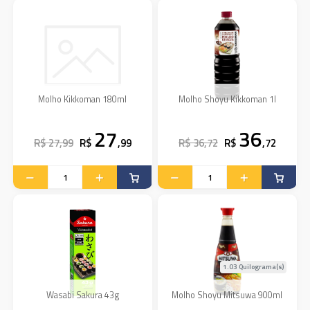
Molho Kikkoman 180ml
Molho Shoyu Kikkoman 1l
27
36
R$ 27,99
R$
,99
R$ 36,72
R$
,72
1.03 Quilograma(s)
Wasabi Sakura 43g
Molho Shoyu Mitsuwa 900ml