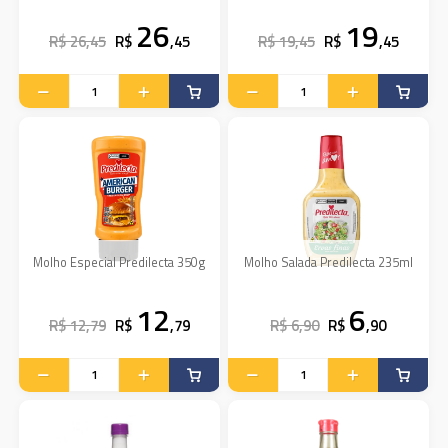
26
19
R$ 26,45
R$
,45
R$ 19,45
R$
,45
Molho Especial Predilecta 350g
Molho Salada Predilecta 235ml
12
6
R$ 12,79
R$
,79
R$ 6,90
R$
,90