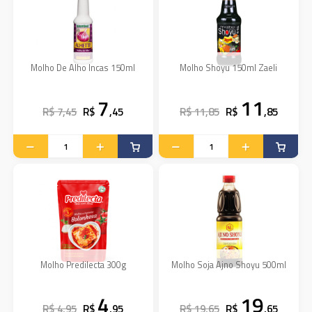
Molho De Alho Incas 150ml
Molho Shoyu 150ml Zaeli
7
11
R$ 7,45
R$
,45
R$ 11,85
R$
,85
Molho Predilecta 300g
Molho Soja Ajno Shoyu 500ml
4
19
R$ 4,95
R$
,95
R$ 19,65
R$
,65