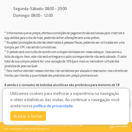
Segunda-Sábado: 08:00 - 20:00
Domingo: 08:00 - 12:00
* Informamos que os preços, ofertas e condições de pagamento são exclusivos para internet e
app válidos para o dia de hoje, podendo sofrer alterações sem aviso prévio.
* As ações/promoções do site são destinadas à pessoas físicas, podendo ser utilizadas em uma
compra por CPF, não sendo cumulativas.
* O pedido será concluído de acordo com a disponibilidade em nosso estoque. Caso ocorra a
falta de algum item, este não será entregue e o valor correspondente não será cobrado. O valor
total de sua compra poderá ter uma variação de 10% (para mais ou menos) em virtude dos
produtos de peso variável.
* Para melhor atender nossos clientes, não vendemos por atacado e reservamo-nos o direito de
limitar, por cliente, a quantidade dos produtos com preços promocionais.
A venda e o consumo de bebidas alcoólicas são proibidos para menores de 18
anos.
Utilizamos cookies para melhorar a experiência na navegação
Bebida alcoólica pode causar dependência química e, em excesso, provoca graves males à saúde.
e obter estatísticas das visitas. Ao continuar a navegação você
Beba com moderação
0
aceita nossa
política de privacidade
.
Aceitar e fechar
© Supermercado Baía Azul / AV. Damiao Botelho de Souza 555, Bairro Jurimar, 83280-
000 - Guaratuba/PR / CNPJ: 02.502.214/0001-91