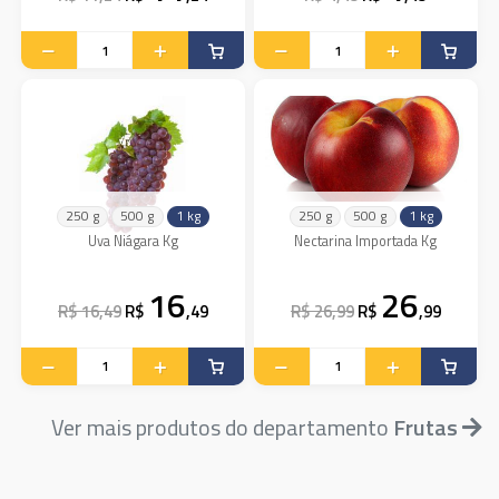
250 g
500 g
1 kg
250 g
500 g
1 kg
Uva Niágara Kg
Nectarina Importada Kg
16
26
R$ 16,49
R$
,49
R$ 26,99
R$
,99
Ver mais produtos do departamento
Frutas