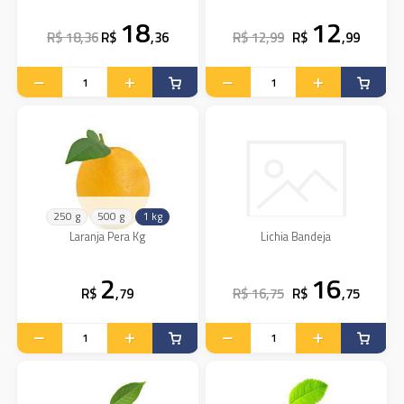
18
12
R$ 18,36
R$
,36
R$ 12,99
R$
,99
250 g
500 g
1 kg
Laranja Pera Kg
Lichia Bandeja
2
16
R$
,79
R$ 16,75
R$
,75