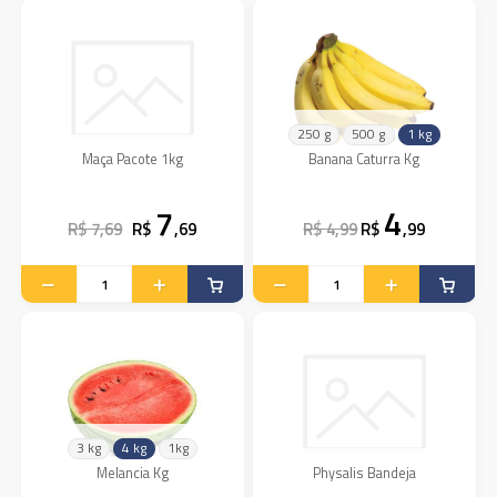
250 g
500 g
1 kg
Maça Pacote 1kg
Banana Caturra Kg
7
4
R$ 7,69
R$
,69
R$ 4,99
R$
,99
3 kg
4 kg
1kg
Melancia Kg
Physalis Bandeja