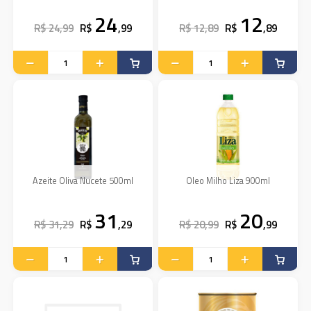
24
12
R$ 24,99
R$
,99
R$ 12,89
R$
,89
Azeite Oliva Nucete 500ml
Oleo Milho Liza 900ml
31
20
R$ 31,29
R$
,29
R$ 20,99
R$
,99