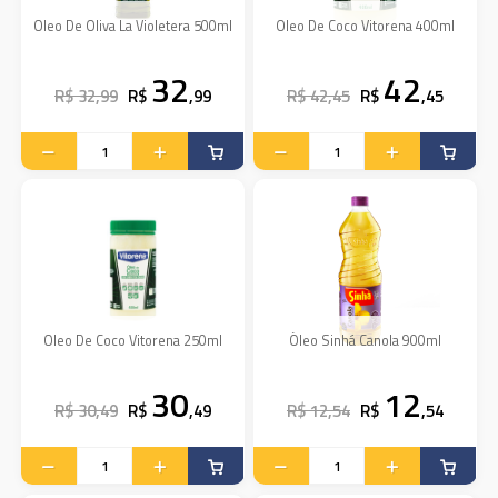
Oleo De Oliva La Violetera 500ml
Oleo De Coco Vitorena 400ml
32
42
R$ 32,99
R$
,99
R$ 42,45
R$
,45
Oleo De Coco Vitorena 250ml
Óleo Sinhá Canola 900ml
30
12
R$ 30,49
R$
,49
R$ 12,54
R$
,54