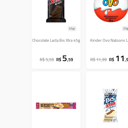
45gr
20g
Chocolate Lacta Bis Xtra 45g
Kinder Ovo Natoons 
5
11
R$ 5,59
R$
,59
R$ 11,99
R$
,