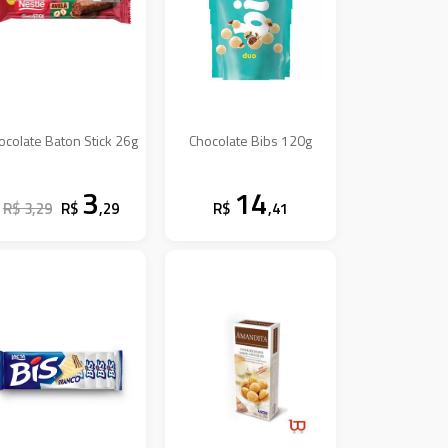
ocolate Baton Stick 26g
Chocolate Bibs 120g
3
14
R$ 3,29
R$
,29
R$
,41