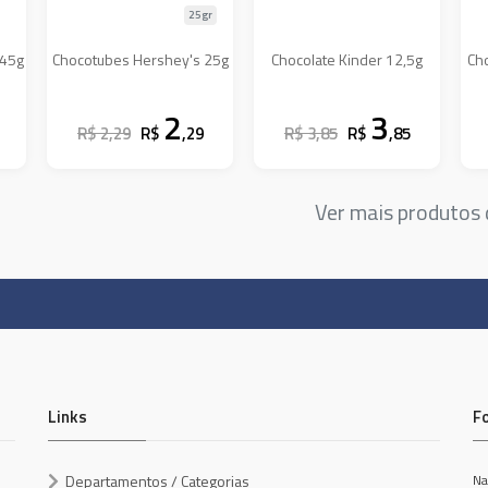
25gr
 45g
Chocotubes Hershey's 25g
Chocolate Kinder 12,5g
Cho
2
3
R$ 2,29
R$
,29
R$ 3,85
R$
,85
Ver mais produtos
Links
F
Departamentos / Categorias
Na