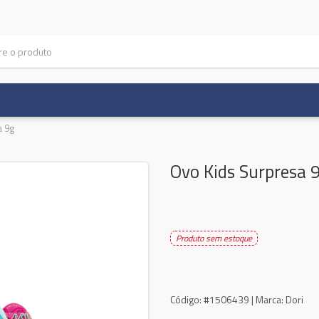
a 9g
Ovo Kids Surpresa 
Produto sem estoque
Código:
#1506439 |
Marca:
Dori