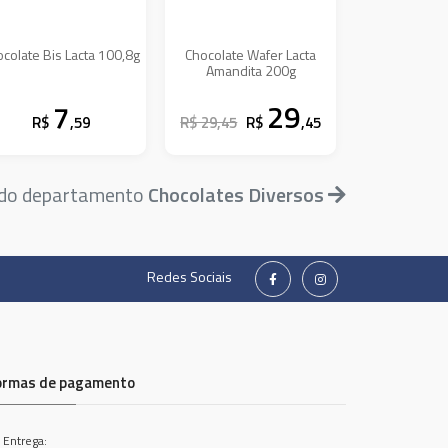
colate Bis Lacta 100,8g
Chocolate Wafer Lacta
Amandita 200g
7
29
R$
,59
R$ 29,45
R$
,45
 do departamento
Chocolates Diversos
Redes Sociais
ormas de pagamento
 Entrega: