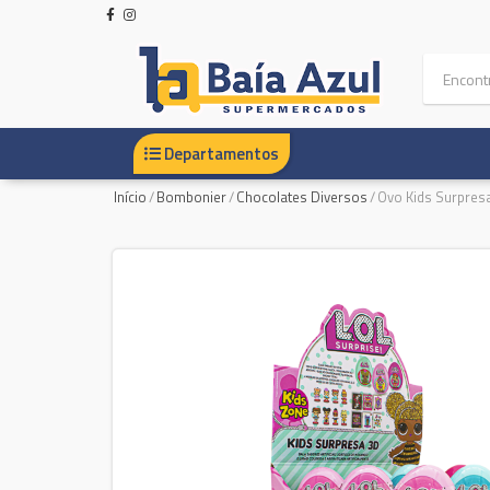
Departamentos
Início
/
Bombonier
/
Chocolates Diversos
/
Ovo Kids Surpres