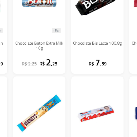
r
16gr
Un
Chocolate Baton Extra Milk
Chocolate Bis Lacta 100,8g
Ch
16g
2
7
99
R$ 2,25
R$
,25
R$
,59