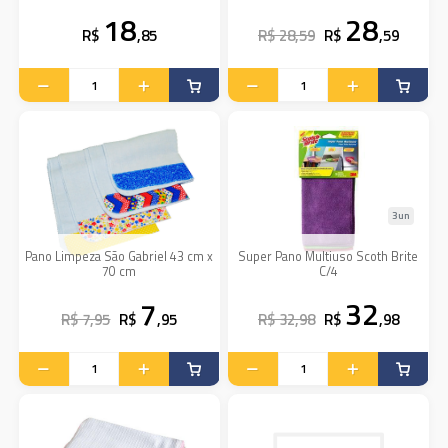
18
28
R$
,85
R$ 28,59
R$
,59
3un
Pano Limpeza São Gabriel 43 cm x
Super Pano Multiuso Scoth Brite
70 cm
C/4
7
32
R$ 7,95
R$
,95
R$ 32,98
R$
,98