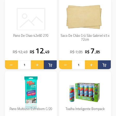
Pano De Chao 42x60 270
Saco De Chão Crú São Gabriel 45 x
72cm
12
7
R$ 12,49
R$
,49
R$ 7,85
R$
,85
Pano Multiuso Esfrebom C/20
Toalha Inteligente Bompack