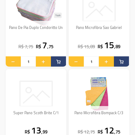
1un
Pano De Pia Duplo Condoritto Un
Pano Microfibra Sao Gabriel
7
15
R$ 7,75
R$
,75
R$ 15,89
R$
,89
Super Pano Scoth Brite C/1
Pano Microfibra Bompack C/3
13
12
R$
,99
R$ 12,75
R$
,75