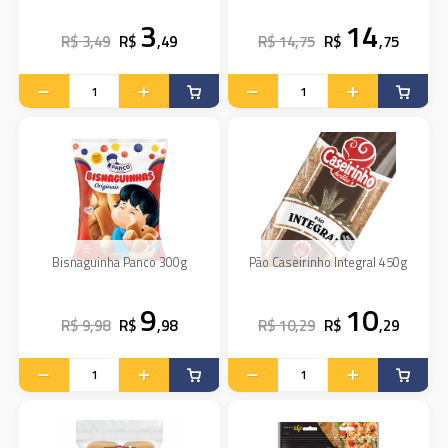
3
14
R$ 3,49
R$
,49
R$ 14,75
R$
,75
Bisnaguinha Panco 300g
Pão Caseirinho Integral 450g
9
10
R$ 9,98
R$
,98
R$ 10,29
R$
,29