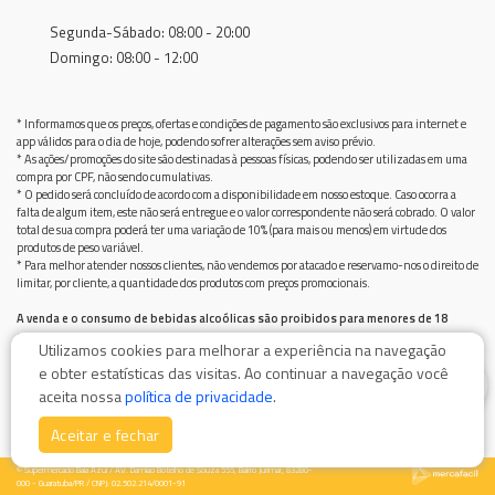
Segunda-Sábado: 08:00 - 20:00
Domingo: 08:00 - 12:00
* Informamos que os preços, ofertas e condições de pagamento são exclusivos para internet e
app válidos para o dia de hoje, podendo sofrer alterações sem aviso prévio.
* As ações/promoções do site são destinadas à pessoas físicas, podendo ser utilizadas em uma
compra por CPF, não sendo cumulativas.
* O pedido será concluído de acordo com a disponibilidade em nosso estoque. Caso ocorra a
falta de algum item, este não será entregue e o valor correspondente não será cobrado. O valor
total de sua compra poderá ter uma variação de 10% (para mais ou menos) em virtude dos
produtos de peso variável.
* Para melhor atender nossos clientes, não vendemos por atacado e reservamo-nos o direito de
limitar, por cliente, a quantidade dos produtos com preços promocionais.
A venda e o consumo de bebidas alcoólicas são proibidos para menores de 18
anos.
Utilizamos cookies para melhorar a experiência na navegação
Bebida alcoólica pode causar dependência química e, em excesso, provoca graves males à saúde.
e obter estatísticas das visitas. Ao continuar a navegação você
Beba com moderação
0
aceita nossa
política de privacidade
.
Aceitar e fechar
© Supermercado Baía Azul / AV. Damiao Botelho de Souza 555, Bairro Jurimar, 83280-
000 - Guaratuba/PR / CNPJ: 02.502.214/0001-91