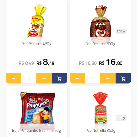
500gr
Pao Panutrir 450g
Pao Panutrir 500g
8
16
R$ 8,49
R$
,49
R$ 16,80
R$
,80
350gr
Bolo Panquinho Baunilha 70g
Pão Nutrella 350g