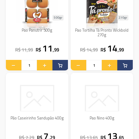
500gr
270gr
Pao Panutrir 500g
Pao Tortilha Tá Pronto Wickbold
270g
11
14
R$ 11,99
R$
,99
R$ 14,99
R$
,99
Pão Caseirinho Sandupão 400g
Pao Nino 400g
7
13
R$ 7,29
R$
,29
R$ 13,65
R$
,65