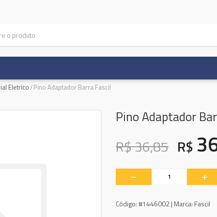
al Eletrico
/
Pino Adaptador Barra Fascil
Pino Adaptador Barr
3
R$ 36,85
R$
Código:
#1446002 |
Marca:
Fascil