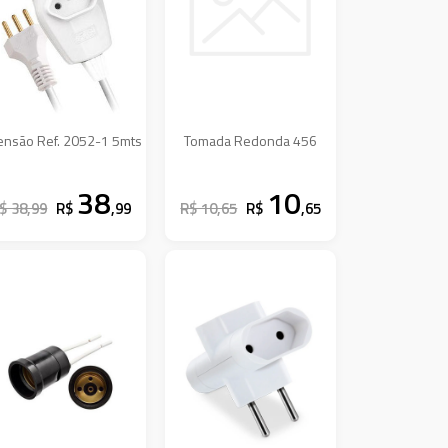
ensão Ref. 2052-1 5mts
Tomada Redonda 456
38
10
$ 38,99
R$
,99
R$ 10,65
R$
,65