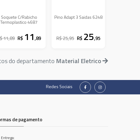
Soquete C/Rabicho
Pino Adapt 3 Saidas 6248
Termoplastico 4687
11
25
$ 11,89
R$
,89
R$ 25,95
R$
,95
utos do departamento
Material Eletrico
Redes Sociais
ormas de pagamento
 Entrega: