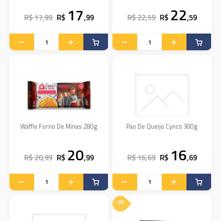
17
22
R$ 17,99
R$
,99
R$ 22,59
R$
,59
Waffle Forno De Minas 280g
Pao De Queijo Cynco 300g
20
16
R$ 20,99
R$
,99
R$ 16,69
R$
,69
- 8%