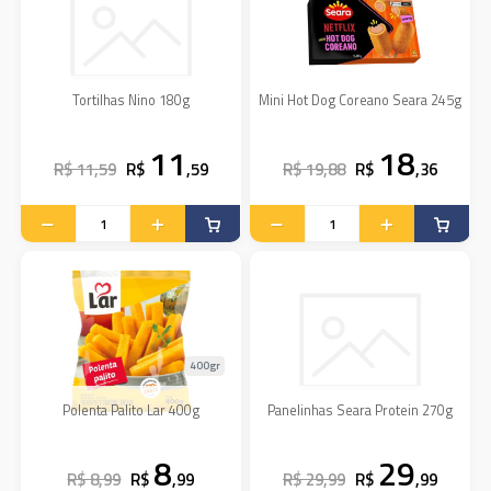
Tortilhas Nino 180g
Mini Hot Dog Coreano Seara 245g
11
18
R$ 11,59
R$
,59
R$ 19,88
R$
,36
400gr
Polenta Palito Lar 400g
Panelinhas Seara Protein 270g
8
29
R$ 8,99
R$
,99
R$ 29,99
R$
,99