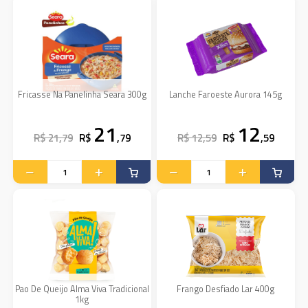
Fricasse Na Panelinha Seara 300g
Lanche Faroeste Aurora 145g
21
12
R$ 21,79
R$
,79
R$ 12,59
R$
,59
Pao De Queijo Alma Viva Tradicional
Frango Desfiado Lar 400g
1kg