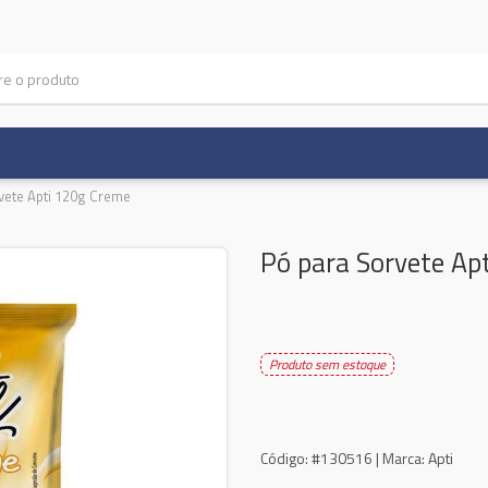
vete Apti 120g Creme
Pó para Sorvete Ap
Produto sem estoque
Código:
#130516 |
Marca:
Apti