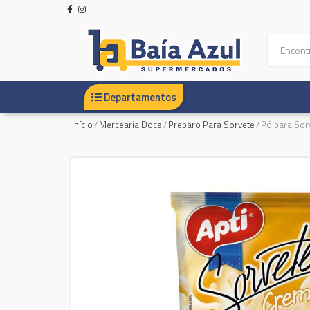
Departamentos
Início
/
Mercearia Doce
/
Preparo Para Sorvete
/
Pó para Sor