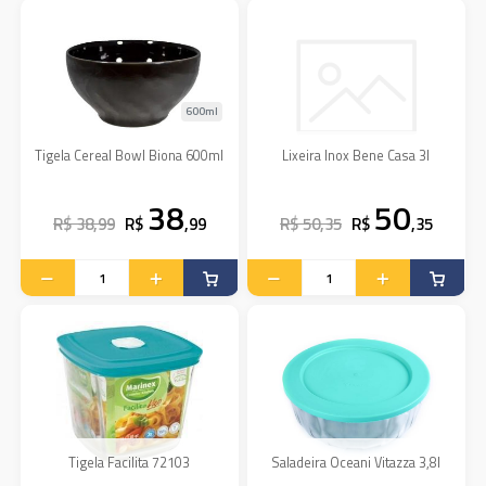
600ml
Tigela Cereal Bowl Biona 600ml
Lixeira Inox Bene Casa 3l
38
50
R$ 38,99
R$
,99
R$ 50,35
R$
,35
Tigela Facilita 72103
Saladeira Oceani Vitazza 3,8l