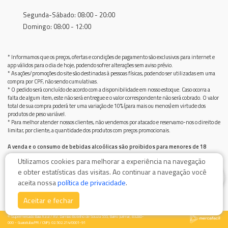
Segunda-Sábado: 08:00 - 20:00
Domingo: 08:00 - 12:00
* Informamos que os preços, ofertas e condições de pagamento são exclusivos para internet e
app válidos para o dia de hoje, podendo sofrer alterações sem aviso prévio.
* As ações/promoções do site são destinadas à pessoas físicas, podendo ser utilizadas em uma
compra por CPF, não sendo cumulativas.
* O pedido será concluído de acordo com a disponibilidade em nosso estoque. Caso ocorra a
falta de algum item, este não será entregue e o valor correspondente não será cobrado. O valor
total de sua compra poderá ter uma variação de 10% (para mais ou menos) em virtude dos
produtos de peso variável.
* Para melhor atender nossos clientes, não vendemos por atacado e reservamo-nos o direito de
limitar, por cliente, a quantidade dos produtos com preços promocionais.
A venda e o consumo de bebidas alcoólicas são proibidos para menores de 18
anos.
Utilizamos cookies para melhorar a experiência na navegação
Bebida alcoólica pode causar dependência química e, em excesso, provoca graves males à saúde.
e obter estatísticas das visitas. Ao continuar a navegação você
Beba com moderação
0
aceita nossa
política de privacidade
.
Aceitar e fechar
© Supermercado Baía Azul / AV. Damiao Botelho de Souza 555, Bairro Jurimar, 83280-
000 - Guaratuba/PR / CNPJ: 02.502.214/0001-91