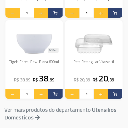
600ml
Tigela Cereal Bowl Biona 600ml
Pote Retangular Vitazza 1l
38
20
R$ 38,99
R$
,99
R$ 20,39
R$
,39
Ver mais produtos do departamento
Utensilios
Domesticos