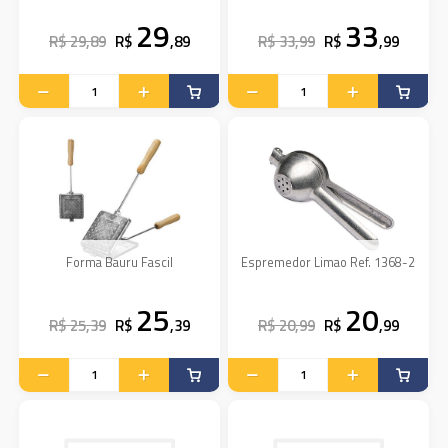
29
33
R$ 29,89
R$
,89
R$ 33,99
R$
,99
Forma Bauru Fascil
Espremedor Limao Ref. 1368-2
25
20
R$ 25,39
R$
,39
R$ 20,99
R$
,99