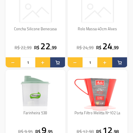
Concha Silicone Benecasa
Rolo Massa 40cm Alves
22
24
R$ 22,99
R$
,99
R$ 24,99
R$
,99
Farinheira 538
Porta Filtro Melitta Nº102 La
9
12
R$ 9,95
R$
,95
R$ 12,98
R$
,98