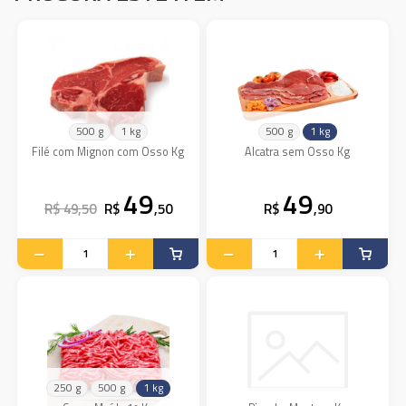
500 g
1 kg
500 g
1 kg
Filé com Mignon com Osso Kg
Alcatra sem Osso Kg
49
49
R$ 49,50
R$
,50
R$
,90
250 g
500 g
1 kg