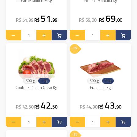
Carne Moída 1º Kg
Picanha Montana Kg
51
69
R$ 51,99
R$
,99
R$ 69,00
R$
,00
- 3%
500 g
1 kg
500 g
1 kg
Contra Filé com Osso Kg
Fraldinha Kg
42
43
R$ 42,50
R$
,50
R$ 44,90
R$
,90
- 3%