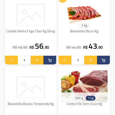
1 kg
Costela Inteira Fogo Chao Kg (bloq)
Bananinha Vácuo Kg
56
43
R$ 56,90
R$
,90
R$ 44,90
R$
,90
500 g
1 kg
Bananinha Bovina Temperada Kg
Contra Filé Sem Osso Kg