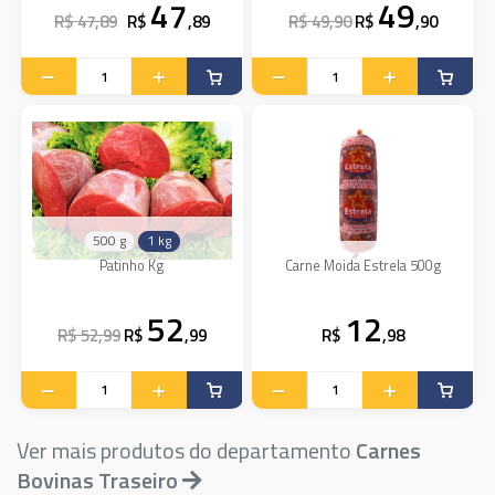
47
49
R$ 47,89
R$
,89
R$ 49,90
R$
,90
500 g
1 kg
Patinho Kg
Carne Moida Estrela 500g
52
12
R$ 52,99
R$
,99
R$
,98
Ver mais produtos do departamento
Carnes
Bovinas Traseiro