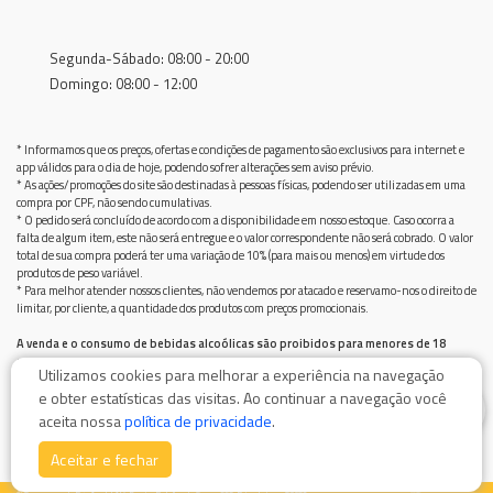
Segunda-Sábado: 08:00 - 20:00
Domingo: 08:00 - 12:00
* Informamos que os preços, ofertas e condições de pagamento são exclusivos para internet e
app válidos para o dia de hoje, podendo sofrer alterações sem aviso prévio.
* As ações/promoções do site são destinadas à pessoas físicas, podendo ser utilizadas em uma
compra por CPF, não sendo cumulativas.
* O pedido será concluído de acordo com a disponibilidade em nosso estoque. Caso ocorra a
falta de algum item, este não será entregue e o valor correspondente não será cobrado. O valor
total de sua compra poderá ter uma variação de 10% (para mais ou menos) em virtude dos
produtos de peso variável.
* Para melhor atender nossos clientes, não vendemos por atacado e reservamo-nos o direito de
limitar, por cliente, a quantidade dos produtos com preços promocionais.
A venda e o consumo de bebidas alcoólicas são proibidos para menores de 18
anos.
Utilizamos cookies para melhorar a experiência na navegação
Bebida alcoólica pode causar dependência química e, em excesso, provoca graves males à saúde.
e obter estatísticas das visitas. Ao continuar a navegação você
Beba com moderação
0
aceita nossa
política de privacidade
.
Aceitar e fechar