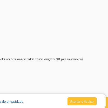
 valor total de sua compra poderá ter uma variação de 10% (para mais ou menos)
ca de privacidade
.
Aceitar e fechar