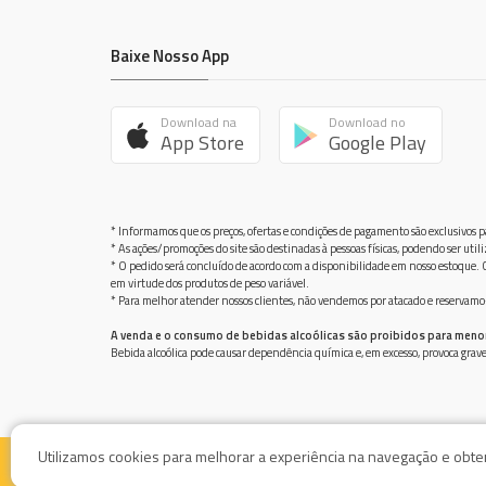
Baixe Nosso App
Download na
Download no
App Store
Google Play
* Informamos que os preços, ofertas e condições de pagamento são exclusivos pa
* As ações/promoções do site são destinadas à pessoas físicas, podendo ser ut
* O pedido será concluído de acordo com a disponibilidade em nosso estoque. C
em virtude dos produtos de peso variável.
* Para melhor atender nossos clientes, não vendemos por atacado e reservamo-n
A venda e o consumo de bebidas alcoólicas são proibidos para meno
Bebida alcoólica pode causar dependência química e, em excesso, provoca gra
Utilizamos cookies para melhorar a experiência na navegação e obter 
© Supermercado Baía Azul / AV. Damiao Botelho de Souza 