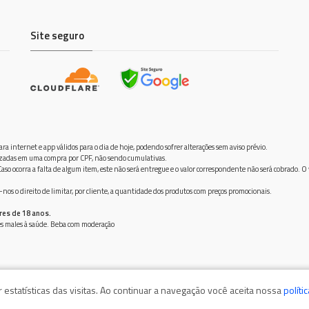
Site seguro
ra internet e app válidos para o dia de hoje, podendo sofrer alterações sem aviso prévio.
ilizadas em uma compra por CPF, não sendo cumulativas.
aso ocorra a falta de algum item, este não será entregue e o valor correspondente não será cobrado. O
os o direito de limitar, por cliente, a quantidade dos produtos com preços promocionais.
res de 18 anos.
ves males à saúde. Beba com moderação
estatísticas das visitas. Ao continuar a navegação você aceita nossa
políti
555, Bairro Jurimar, 83280-000 - Guaratuba/PR / CNPJ: