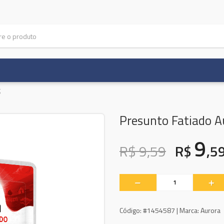
g
Presunto Fatiado A
9
R$ 9,59
R$
,5
Código:
#1454587 |
Marca:
Aurora