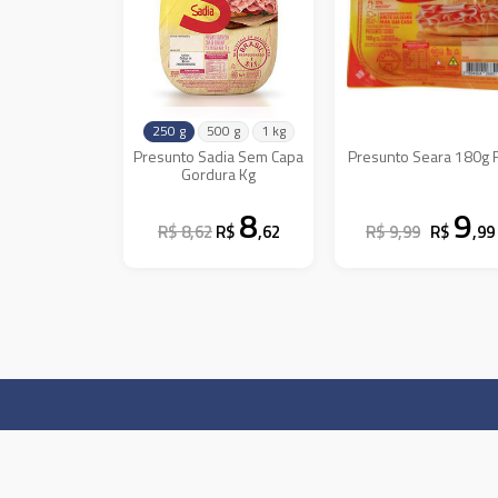
250 g
500 g
1 kg
Presunto Sadia Sem Capa
Presunto Seara 180g 
Gordura Kg
8
9
R$ 8,62
R$
,62
R$ 9,99
R$
,99