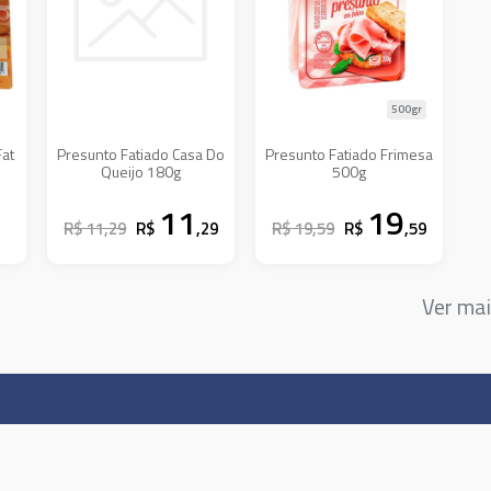
500gr
Fat
Presunto Fatiado Casa Do
Presunto Fatiado Frimesa
Queijo 180g
500g
11
19
R$ 11,29
R$
,29
R$ 19,59
R$
,59
Ver ma