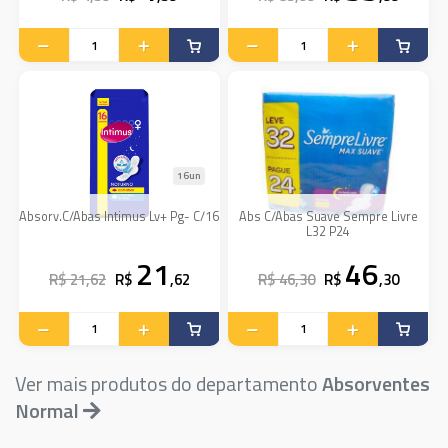
16un
Absorv.C/Abas Intimus Lv+ Pg- C/16
Abs C/Abas Suave Sempre Livre
L32 P24
21
46
R$ 21,62
R$
,62
R$ 46,30
R$
,30
Ver mais produtos do departamento
Absorventes
Normal