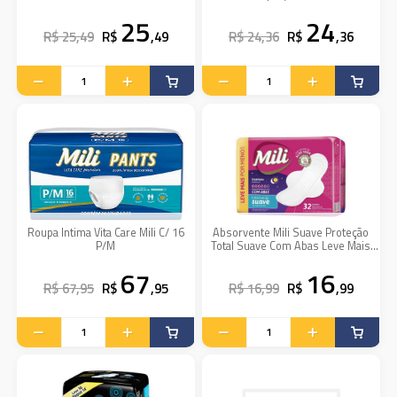
25
24
R$ 25,49
R$
,49
R$ 24,36
R$
,36
Roupa Intima Vita Care Mili C/ 16
Absorvente Mili Suave Proteção
P/M
Total Suave Com Abas Leve Mais
Pague Menos Com 32 Unidades
67
16
R$ 67,95
R$
,95
R$ 16,99
R$
,99