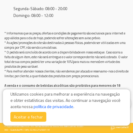
Segunda-Sábado: 08:00 - 20:00
Domingo: 08:00 - 12:00
* Informamos que os preços, ofertas e condições de pagamento são exclusivos para internet e
app válidos para o dia de hoje, podendo sofrer alterações sem aviso prévio.
* As ações/promoções do site são destinadas à pessoas físicas, podendo ser utilizadas em uma
compra por CPF, não sendo cumulativas.
* O pedido será concluído de acordo com a disponibilidade em nosso estoque. Caso ocorra a
falta de algum item, este não será entregue e o valor correspondente não será cobrado. O valor
total de sua compra poderá ter uma variação de 10% (para mais ou menos) em virtude dos
produtos de peso variável.
* Para melhor atender nossos clientes, não vendemos por atacado e reservamo-nos o direito de
limitar, por cliente, a quantidade dos produtos com preços promocionais.
A venda e o consumo de bebidas alcoólicas são proibidos para menores de 18
anos.
Utilizamos cookies para melhorar a experiência na navegação
Bebida alcoólica pode causar dependência química e, em excesso, provoca graves males à saúde.
e obter estatísticas das visitas. Ao continuar a navegação você
Beba com moderação
0
aceita nossa
política de privacidade
.
Aceitar e fechar
© Supermercado Baía Azul / AV. Damiao Botelho de Souza 555, Bairro Jurimar, 83280-
000 - Guaratuba/PR / CNPJ: 02.502.214/0001-91