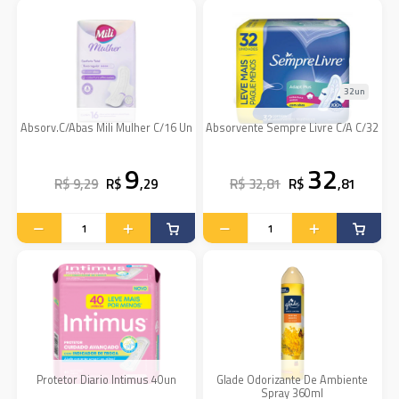
32un
Absorv.C/Abas Mili Mulher C/16 Un
Absorvente Sempre Livre C/A C/32
9
32
R$ 9,29
R$
,29
R$ 32,81
R$
,81
Protetor Diario Intimus 40un
Glade Odorizante De Ambiente
Spray 360ml