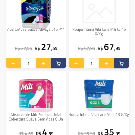
Abs C/Abas Suave Always L16 P14
Roupa Intima Vita Care Mili C/ 16
X/Xg
27
67
R$ 27,55
R$
,55
R$ 67,95
R$
,95
Absorvente Mili Proteção Total
Roupa Intima Vita Care Mili C/ 8 G/Xg
Cobertura Suave Sem Abas 8 Un
4
35
R$ 4,59
R$
,59
R$ 35,99
R$
,99