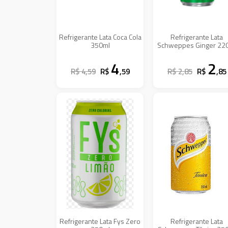
Refrigerante Lata Coca Cola
Refrigerante Lata
350ml
Schweppes Ginger 22
4
2
R$ 4,59
R$
,59
R$ 2,85
R$
,85
Refrigerante Lata Fys Zero
Refrigerante Lata