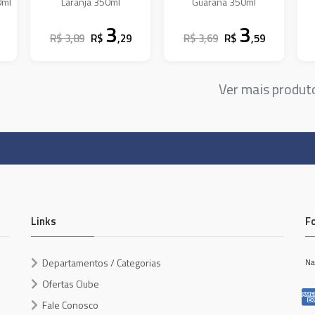
0ml
Laranja 350ml
Guaraná 350ml
3
3
R$ 3,89
R$
,29
R$ 3,69
R$
,59
Ver mais produ
Links
F
Departamentos / Categorias
Na
Ofertas Clube
Fale Conosco