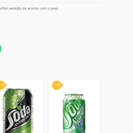
ofrer variação de acordo com o peso.
 16%
- 16%