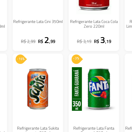
Refrigerante Lata Cini 350ml
Refrigerante Lata Coca Cola
R
0ml
Zero 220ml
Li
2
3
R$ 2,99
R$
,99
R$ 3,19
R$
,19
- 3%
- 16%
Refrigerante Lata Sukita
Refrigerante Lata Fanta
Ref