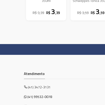
350ml
Schweppes Tônica 35
3
3
R$ 3,39
R$
,39
R$ 3,59
R$
,59
Atendimento
(41) 3472-3131
(41) 99532-0078