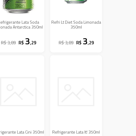
efrigerante Lata Soda
Refri Lt Diet Soda Limonada
monada Antarctica 350ml
350ml
3
3
R$ 3,89
R$
,29
R$ 3,89
R$
,29
rigerante Lata Cini 350ml
Refrigerante Lata It! 350ml