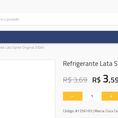
nte Lata Sprite Original 350ml
Refrigerante Lata S
3
R$ 3,69
R$
,5
Código:
#1256165 |
Marca:
Coca Co