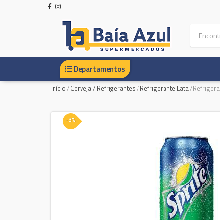
Departamentos
Início
/
Cerveja / Refrigerantes
/
Refrigerante Lata
/
Refrigera
- 3%