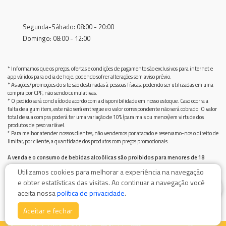
Segunda-Sábado: 08:00 - 20:00
Domingo: 08:00 - 12:00
* Informamos que os preços, ofertas e condições de pagamento são exclusivos para internet e
app válidos para o dia de hoje, podendo sofrer alterações sem aviso prévio.
* As ações/promoções do site são destinadas à pessoas físicas, podendo ser utilizadas em uma
compra por CPF, não sendo cumulativas.
* O pedido será concluído de acordo com a disponibilidade em nosso estoque. Caso ocorra a
falta de algum item, este não será entregue e o valor correspondente não será cobrado. O valor
total de sua compra poderá ter uma variação de 10% (para mais ou menos) em virtude dos
produtos de peso variável.
* Para melhor atender nossos clientes, não vendemos por atacado e reservamo-nos o direito de
limitar, por cliente, a quantidade dos produtos com preços promocionais.
A venda e o consumo de bebidas alcoólicas são proibidos para menores de 18
anos.
Utilizamos cookies para melhorar a experiência na navegação
Bebida alcoólica pode causar dependência química e, em excesso, provoca graves males à saúde.
e obter estatísticas das visitas. Ao continuar a navegação você
Beba com moderação
0
aceita nossa
política de privacidade
.
Aceitar e fechar