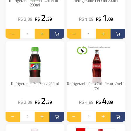
Refrigerante Guaraná Antarctica
Refrigerante Pet Cini 200ml
200ml
2
1
R$ 2,39
R$
,39
R$ 1,09
R$
,09
Refrigerante Pet Pepsi 200ml
Refrigerante Coca Cola Retornável 1
litro
2
4
R$ 2,39
R$
,39
R$ 4,89
R$
,89