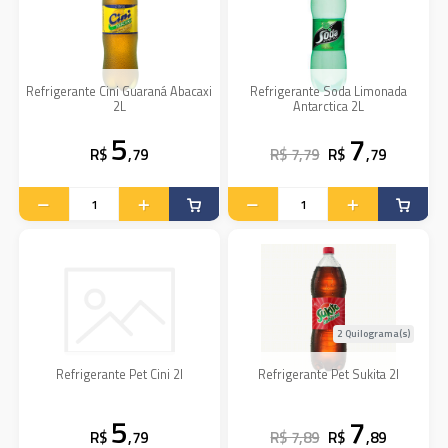
Refrigerante Cini Guaraná Abacaxi
Refrigerante Soda Limonada
2L
Antarctica 2L
5
7
R$
,79
R$ 7,79
R$
,79
2 Quilograma(s)
Refrigerante Pet Cini 2l
Refrigerante Pet Sukita 2l
5
7
R$
,79
R$ 7,89
R$
,89