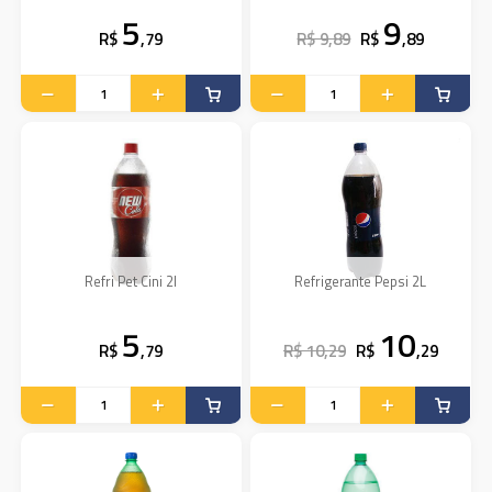
5
9
R$
,79
R$ 9,89
R$
,89
Refri Pet Cini 2l
Refrigerante Pepsi 2L
5
10
R$
,79
R$ 10,29
R$
,29