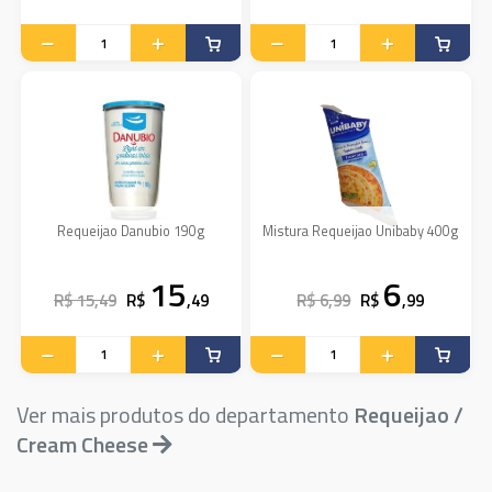
Requeijao Danubio 190g
Mistura Requeijao Unibaby 400g
15
6
R$ 15,49
R$
,49
R$ 6,99
R$
,99
Ver mais produtos do departamento
Requeijao /
Cream Cheese