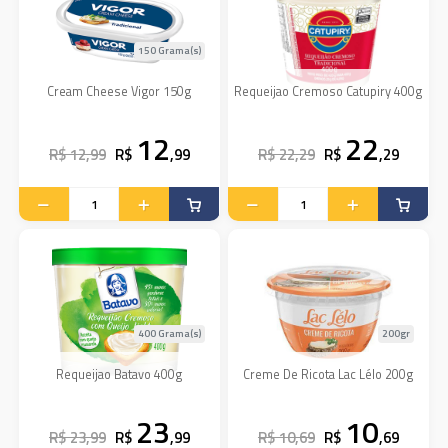
150 Grama(s)
Cream Cheese Vigor 150g
Requeijao Cremoso Catupiry 400g
12
22
R$ 12,99
R$
,99
R$ 22,29
R$
,29
400 Grama(s)
200gr
Requeijao Batavo 400g
Creme De Ricota Lac Lélo 200g
23
10
R$ 23,99
R$
,99
R$ 10,69
R$
,69