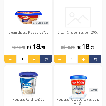
270 Grama(s)
Cream Cheese President 270g
Cream Cheese President 270g
18
18
R$ 18,75
R$
,75
R$ 18,79
R$
,79
400gr
Requeijao Carolina 400g
Requeijao Poços De Caldas Light
400g