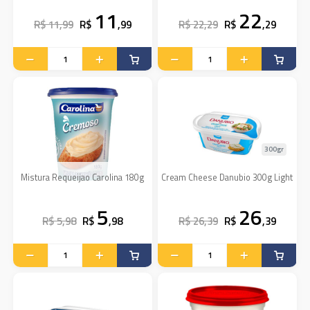
11
22
R$ 11,99
R$
,99
R$ 22,29
R$
,29
300gr
Mistura Requeijao Carolina 180g
Cream Cheese Danubio 300g Light
5
26
R$ 5,98
R$
,98
R$ 26,39
R$
,39