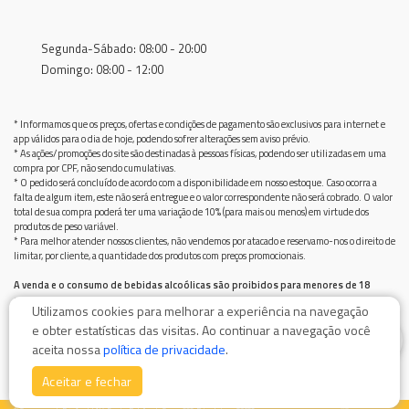
Segunda-Sábado: 08:00 - 20:00
Domingo: 08:00 - 12:00
* Informamos que os preços, ofertas e condições de pagamento são exclusivos para internet e
app válidos para o dia de hoje, podendo sofrer alterações sem aviso prévio.
* As ações/promoções do site são destinadas à pessoas físicas, podendo ser utilizadas em uma
compra por CPF, não sendo cumulativas.
* O pedido será concluído de acordo com a disponibilidade em nosso estoque. Caso ocorra a
falta de algum item, este não será entregue e o valor correspondente não será cobrado. O valor
total de sua compra poderá ter uma variação de 10% (para mais ou menos) em virtude dos
produtos de peso variável.
* Para melhor atender nossos clientes, não vendemos por atacado e reservamo-nos o direito de
limitar, por cliente, a quantidade dos produtos com preços promocionais.
A venda e o consumo de bebidas alcoólicas são proibidos para menores de 18
anos.
Utilizamos cookies para melhorar a experiência na navegação
Bebida alcoólica pode causar dependência química e, em excesso, provoca graves males à saúde.
e obter estatísticas das visitas. Ao continuar a navegação você
Beba com moderação
0
aceita nossa
política de privacidade
.
Aceitar e fechar