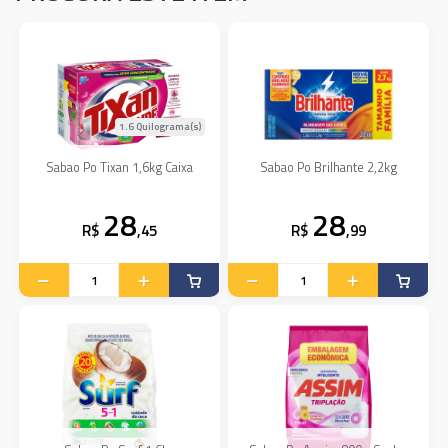
1.6 Quilograma(s)
Sabao Po Tixan 1,6kg Caixa
Sabao Po Brilhante 2,2kg
28
28
R$
,45
R$
,99