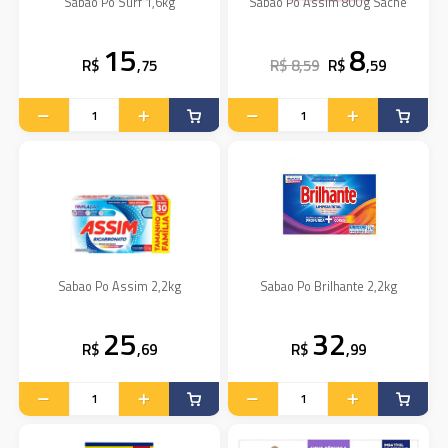
Sabao Po Surf 1,6kg
Sabao Po Assim 800g Sache
15
8
R$
,75
R$ 8,59
R$
,59
Sabao Po Assim 2,2kg
Sabao Po Brilhante 2,2kg
25
32
R$
,69
R$
,99