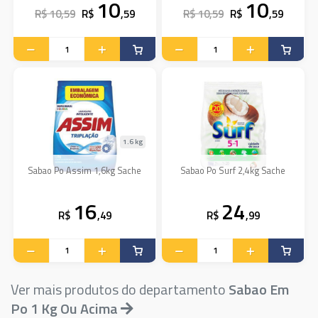
10
10
R$ 10,59
R$
,59
R$ 10,59
R$
,59
1.6 kg
Sabao Po Assim 1,6kg Sache
Sabao Po Surf 2,4kg Sache
16
24
R$
,49
R$
,99
Ver mais produtos do departamento
Sabao Em
Po 1 Kg Ou Acima