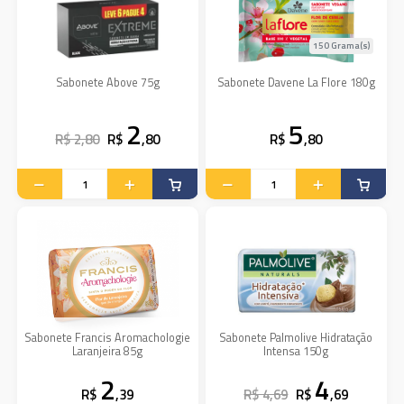
150 Grama(s)
Sabonete Above 75g
Sabonete Davene La Flore 180g
2
5
R$ 2,80
R$
,80
R$
,80
Sabonete Francis Aromachologie
Sabonete Palmolive Hidratação
Laranjeira 85g
Intensa 150g
2
4
R$
,39
R$ 4,69
R$
,69