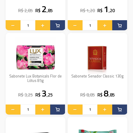
2
1
R$ 2,85
R$
,85
R$ 1,20
R$
,20
Sabonete Lux Botanicals Flor de
Sabonete Senador Classic 130g
Lótus 85g
3
8
R$ 3,25
R$
,25
R$ 8,85
R$
,85