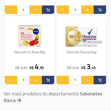
84 Grama(s)
Sabonete Cx Nivea 80g
Sabonete Rexona 84g
4
3
R$ 4,95
R$
,95
R$ 3,45
R$
,45
Ver mais produtos do departamento
Sabonetes
Barra