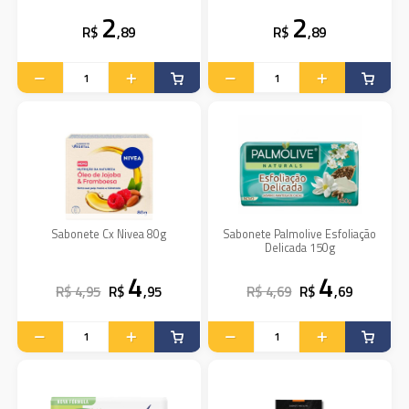
2
2
R$
,89
R$
,89
Sabonete Cx Nivea 80g
Sabonete Palmolive Esfoliação
Delicada 150g
4
4
R$ 4,95
R$
,95
R$ 4,69
R$
,69