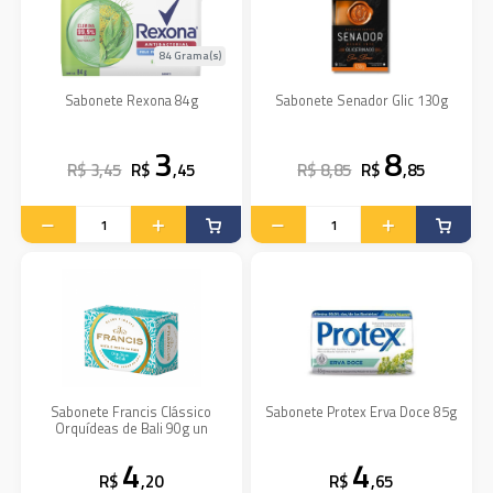
84 Grama(s)
Sabonete Rexona 84g
Sabonete Senador Glic 130g
3
8
R$ 3,45
R$
,45
R$ 8,85
R$
,85
Sabonete Francis Clássico
Sabonete Protex Erva Doce 85g
Orquídeas de Bali 90g un
4
4
R$
,20
R$
,65