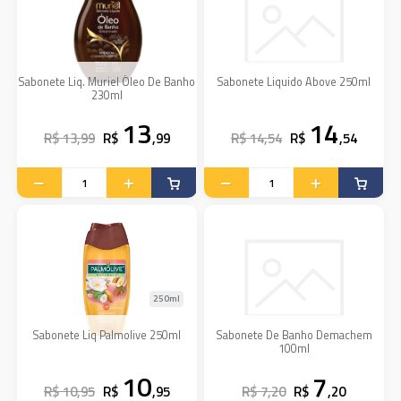
Sabonete Liq. Muriel Óleo De Banho
Sabonete Liquido Above 250ml
230ml
13
14
R$ 13,99
R$
,99
R$ 14,54
R$
,54
250ml
Sabonete Liq Palmolive 250ml
Sabonete De Banho Demachem
100ml
10
7
R$ 10,95
R$
,95
R$ 7,20
R$
,20