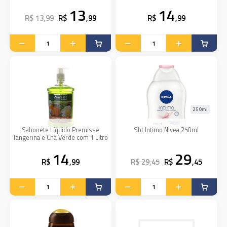
13
14
R$ 13,99
R$
,99
R$
,99
250ml
Sabonete Líquido Premisse
Sbt Intimo Nivea 250ml
Tangerina e Chá Verde com 1 Litro
14
29
R$
,99
R$ 29,45
R$
,45