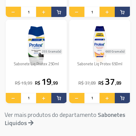
255 Grama(s)
660 Grama(s)
Sabonete Liq Protex 250ml
Sabonete Liq Protex 650ml
19
37
R$ 19,99
R$
,99
R$ 37,89
R$
,89
Ver mais produtos do departamento
Sabonetes
Liquidos