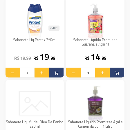
250ml
Sabonete Liq Protex 250ml
Sabonete Líquido Premisse
Guaraná e Açaí 1l
19
14
R$ 19,99
R$
,99
R$
,99
Sabonete Liq. Muriel Óleo De Banho
Sabonete Líquido Premisse Açai e
230ml
Camomila com 1 Litro