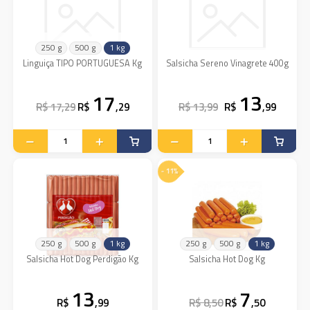
250 g
500 g
1 kg
Linguiça TIPO PORTUGUESA Kg
Salsicha Sereno Vinagrete 400g
17
13
R$ 17,29
R$
,29
R$ 13,99
R$
,99
- 11%
250 g
500 g
1 kg
250 g
500 g
1 kg
Salsicha Hot Dog Perdigão Kg
Salsicha Hot Dog Kg
13
7
R$
,99
R$ 8,50
R$
,50