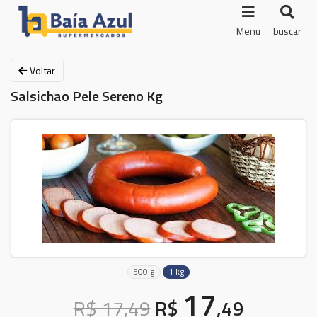
Menu
buscar
Voltar
Salsichao Pele Sereno Kg
500 g
1 kg
17
R$ 17,49
R$
,49