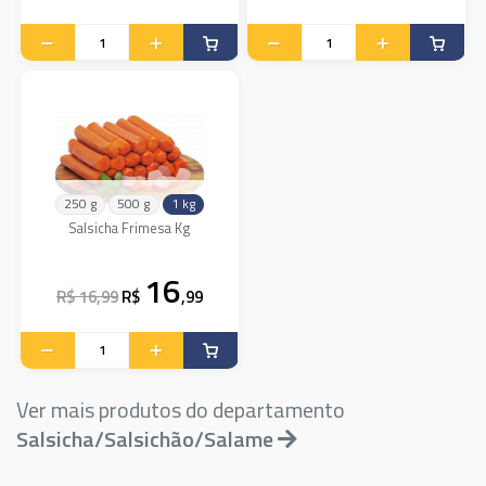
250 g
500 g
1 kg
Salsicha Frimesa Kg
16
R$ 16,99
R$
,99
Ver mais produtos do departamento
Salsicha/Salsichão/Salame