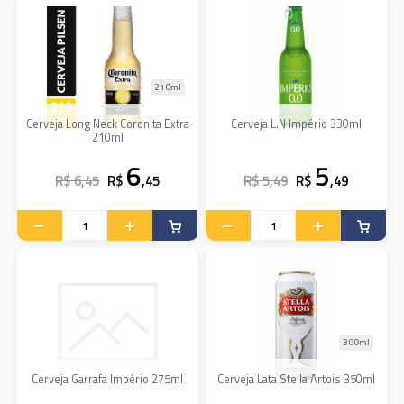
210ml
Cerveja Long Neck Coronita Extra
Cerveja L.N Império 330ml
210ml
6
5
R$ 6,45
R$
,45
R$ 5,49
R$
,49
300ml
Cerveja Garrafa Império 275ml
Cerveja Lata Stella Artois 350ml