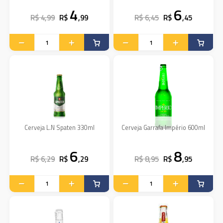
4
6
R$ 4,99
R$
,99
R$ 6,45
R$
,45
Cerveja L.N Spaten 330ml
Cerveja Garrafa Império 600ml
6
8
R$ 6,29
R$
,29
R$ 8,95
R$
,95