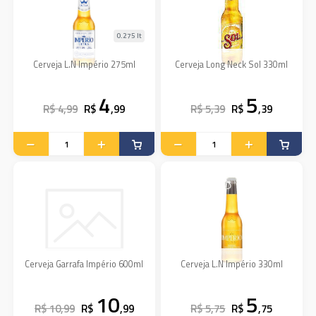
0.275 lt
Cerveja L.N Império 275ml
Cerveja Long Neck Sol 330ml
4
5
R$ 4,99
R$
,99
R$ 5,39
R$
,39
Cerveja Garrafa Império 600ml
Cerveja L.N Império 330ml
10
5
R$ 10,99
R$
,99
R$ 5,75
R$
,75