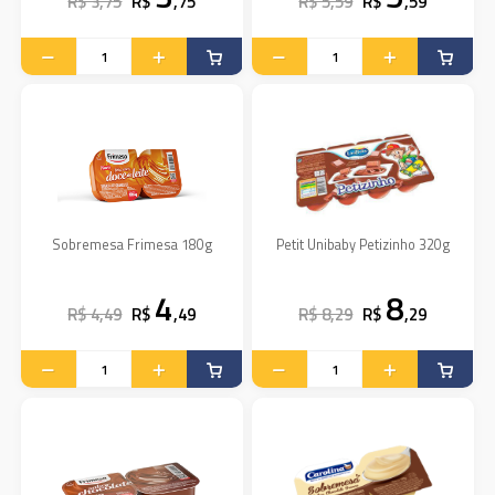
R$ 3,75
R$
,75
R$ 5,59
R$
,59
Sobremesa Frimesa 180g
Petit Unibaby Petizinho 320g
4
8
R$ 4,49
R$
,49
R$ 8,29
R$
,29