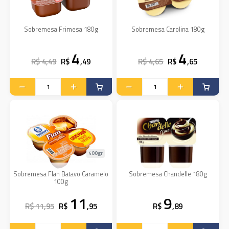
Sobremesa Frimesa 180g
Sobremesa Carolina 180g
4
4
R$ 4,49
R$
,49
R$ 4,65
R$
,65
400gr
Sobremesa Flan Batavo Caramelo
Sobremesa Chandelle 180g
100g
11
9
R$ 11,95
R$
,95
R$
,89