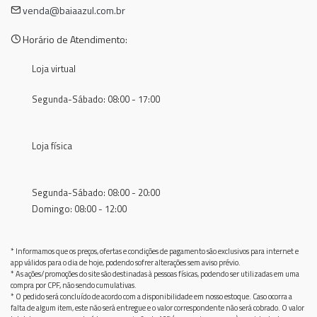
venda@baiaazul.com.br
Horário de Atendimento:
Loja virtual
Segunda-Sábado: 08:00 - 17:00
Loja física
Segunda-Sábado: 08:00 - 20:00
Domingo: 08:00 - 12:00
* Informamos que os preços, ofertas e condições de pagamento são exclusivos para internet e
app válidos para o dia de hoje, podendo sofrer alterações sem aviso prévio.
* As ações/promoções do site são destinadas à pessoas físicas, podendo ser utilizadas em uma
compra por CPF, não sendo cumulativas.
* O pedido será concluído de acordo com a disponibilidade em nosso estoque. Caso ocorra a
falta de algum item, este não será entregue e o valor correspondente não será cobrado. O valor