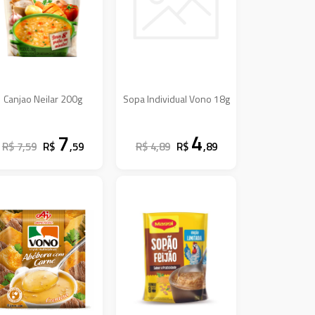
Canjao Neilar 200g
Sopa Individual Vono 18g
7
4
R$ 7,59
R$
,59
R$ 4,89
R$
,89