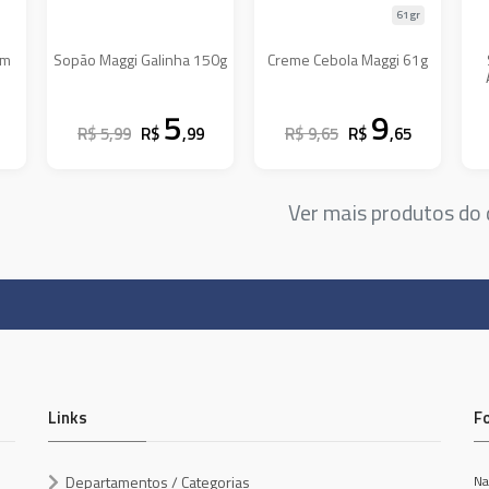
61gr
om
Sopão Maggi Galinha 150g
Creme Cebola Maggi 61g
5
9
R$ 5,99
R$
,99
R$ 9,65
R$
,65
Ver mais produtos d
Links
F
Departamentos / Categorias
Na