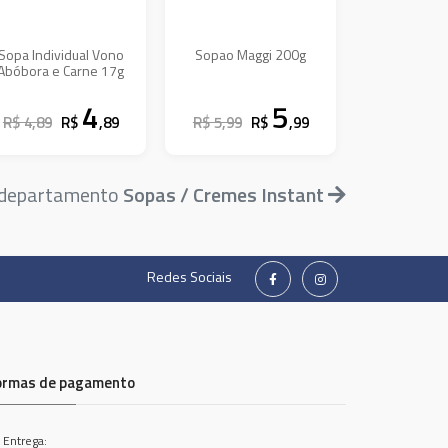
Sopa Individual Vono
Sopao Maggi 200g
Abóbora e Carne 17g
4
5
R$ 4,89
R$
,89
R$ 5,99
R$
,99
o departamento
Sopas / Cremes Instant
Redes Sociais
ormas de pagamento
 Entrega: