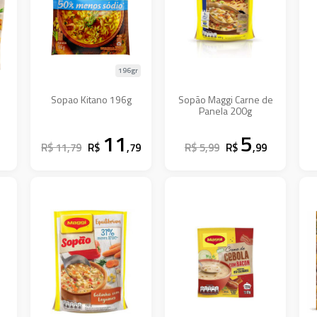
196gr
Sopao Kitano 196g
Sopão Maggi Carne de
Panela 200g
11
5
R$ 11,79
R$
,79
R$ 5,99
R$
,99