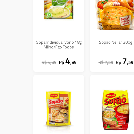
Sopa Indivídual Vono 18g
Sopao Neilar 200g
Milho/Fgo Todos
4
7
R$ 4,89
R$
,89
R$ 7,59
R$
,59