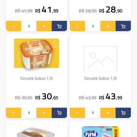
41
28
R$ 41,99
R$
,99
R$ 28,90
R$
,90
Sorvete Gebon 1,5l
Sorvete Gebon 1,5l
30
43
R$ 30,65
R$
,65
R$ 43,99
R$
,99