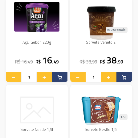
950 Grama(s)
Açai Gebon 220g
Sorvete Vêneto 2l
16
38
R$ 16,49
R$
,49
R$ 38,99
R$
,99
1,5L
Sorvete Nestle 1,5l
Sorvete Nestle 1,5l