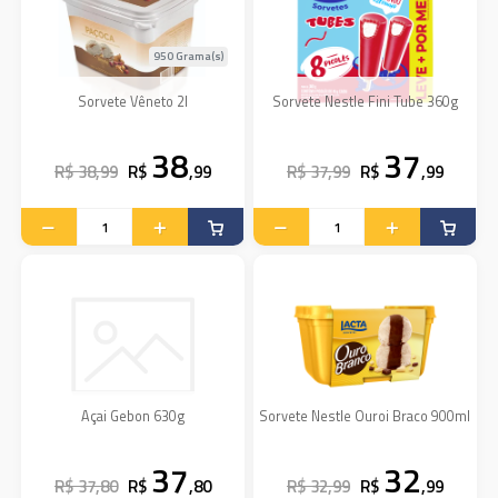
950 Grama(s)
Sorvete Vêneto 2l
Sorvete Nestle Fini Tube 360g
38
37
R$ 38,99
R$
,99
R$ 37,99
R$
,99
Açai Gebon 630g
Sorvete Nestle Ouroi Braco 900ml
37
32
R$ 37,80
R$
,80
R$ 32,99
R$
,99