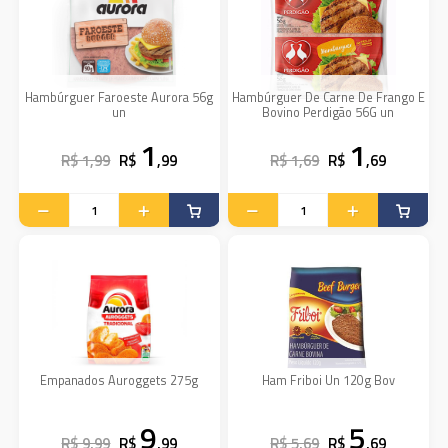
Hambúrguer Faroeste Aurora 56g
Hambúrguer De Carne De Frango E
un
Bovino Perdigão 56G un
1
1
R$ 1,99
R$
,99
R$ 1,69
R$
,69
Empanados Auroggets 275g
Ham Friboi Un 120g Bov
9
5
R$ 9,99
R$
,99
R$ 5,69
R$
,69