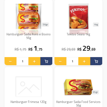
56gr
1kg
Hamburguer Sadia Aves e Bovino
Tekitos Seara 1kg
56g
1
29
R$ 1,75
R$
,75
R$ 29,69
R$
,69
55gr
Hamburguer Frimesa 120g
Hamburguer Sadia Food Services
56g