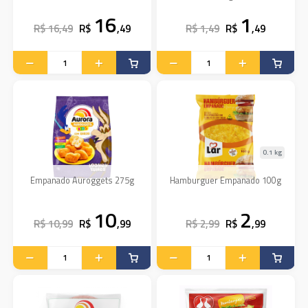
16
1
R$ 16,49
R$
,49
R$ 1,49
R$
,49
0.1 kg
Empanado Auroggets 275g
Hamburguer Empanado 100g
10
2
R$ 10,99
R$
,99
R$ 2,99
R$
,99