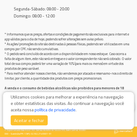
Segunda-Sábado: 08:00 - 20:00
Domingo: 08:00 - 12:00
* Informamos que os preços, ofertas e condições de pagamento são exclusivos para internet e
app válidos para o dia de hoje, podendo sofrer alterações sem aviso prévio.
* As ações/promoções do site são destinadas à pessoas físicas, podendo ser utilizadas em uma
compra por CPF, não sendo cumulativas.
* O pedido será concluído de acordo com a disponibilidade em nosso estoque. Caso ocorra a
falta de algum item, este não será entregue e o valor correspondente não será cobrado. O valor
total de sua compra poderá ter uma variação de 10% (para mais ou menos) em virtude dos
produtos de peso variável.
* Para melhor atender nossos clientes, não vendemos por atacado e reservamo-nos o direito de
limitar, por cliente, a quantidade dos produtos com preços promocionais.
A venda e o consumo de bebidas alcoólicas são proibidos para menores de 18
anos.
Utilizamos cookies para melhorar a experiência na navegação
Bebida alcoólica pode causar dependência química e, em excesso, provoca graves males à saúde.
e obter estatísticas das visitas. Ao continuar a navegação você
Beba com moderação
0
aceita nossa
política de privacidade
.
Aceitar e fechar
© Supermercado Baía Azul / AV. Damiao Botelho de Souza 555, Bairro Jurimar, 83280-
000 - Guaratuba/PR / CNPJ: 02.502.214/0001-91