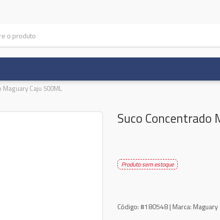
o Maguary Caju 500ML
Suco Concentrado 
Produto sem estoque
Código:
#180548 |
Marca:
Maguary