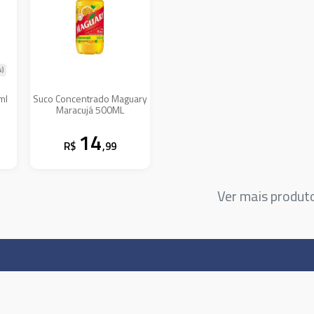
s)
ml
Suco Concentrado Maguary
Maracujá 500ML
14
R$
,99
Ver mais produ