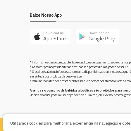
Baixe Nosso App
Download na
Download no
App Store
Google Play
* Informamos que os preços, ofertas e condições de pagamento são exclusivos pa
* As ações/promoções do site são destinadas à pessoas físicas, podendo ser ut
* O pedido será concluído de acordo com a disponibilidade em nosso estoque. C
em virtude dos produtos de peso variável.
* Para melhor atender nossos clientes, não vendemos por atacado e reservamo-n
A venda e o consumo de bebidas alcoólicas são proibidos para meno
Bebida alcoólica pode causar dependência química e, em excesso, provoca gra
Utilizamos cookies para melhorar a experiência na navegação e obter 
© Supermercado Baía Azul / AV. Damiao Botelho de Souza 