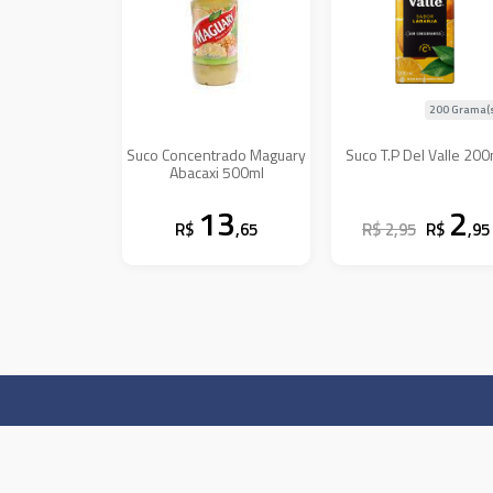
200 Grama(
Suco Concentrado Maguary
Suco T.P Del Valle 200
Abacaxi 500ml
13
2
R$
,65
R$ 2,95
R$
,95