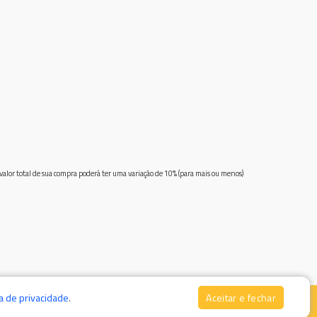
 valor total de sua compra poderá ter uma variação de 10% (para mais ou menos)
ca de privacidade
.
Aceitar e fechar