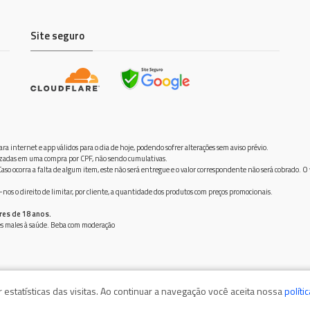
Site seguro
ra internet e app válidos para o dia de hoje, podendo sofrer alterações sem aviso prévio.
ilizadas em uma compra por CPF, não sendo cumulativas.
aso ocorra a falta de algum item, este não será entregue e o valor correspondente não será cobrado. O
os o direito de limitar, por cliente, a quantidade dos produtos com preços promocionais.
res de 18 anos.
ves males à saúde. Beba com moderação
estatísticas das visitas. Ao continuar a navegação você aceita nossa
políti
555, Bairro Jurimar, 83280-000 - Guaratuba/PR / CNPJ: