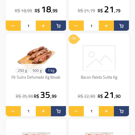
18
21
R$ 18,99
R$
,99
R$ 21,79
R$
,79
- 5%
250 g
500 g
1 kg
Pé Suíno Defumado Kg Novak
Bacon Paleta Sulita Kg
35
21
R$ 35,99
R$
,99
R$ 22,90
R$
,90