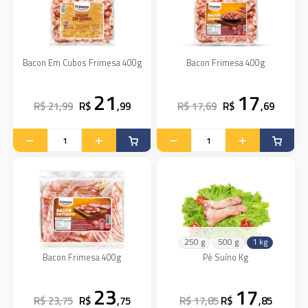
Bacon Em Cubos Frimesa 400g
Bacon Frimesa 400g
21
17
R$ 21,99
R$
,99
R$ 17,69
R$
,69
250 g
500 g
1 kg
Bacon Frimesa 400g
Pé Suíno Kg
23
17
R$ 23,75
R$
,75
R$ 17,85
R$
,85