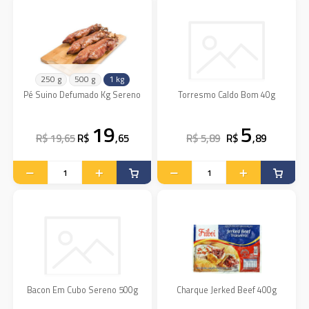
250 g
500 g
1 kg
Pé Suino Defumado Kg Sereno
Torresmo Caldo Bom 40g
19
5
R$ 19,65
R$
,65
R$ 5,89
R$
,89
Bacon Em Cubo Sereno 500g
Charque Jerked Beef 400g