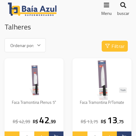
Menu
buscar
Talheres
Filtrar
1un
Faca Tramontina Plenus 5"
Faca Tramontina P/Tomate
42
13
R$ 42,99
R$
,99
R$ 13,75
R$
,75