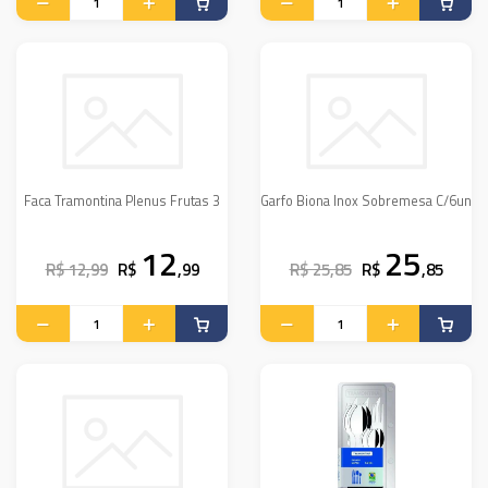
Faca Tramontina Plenus Frutas 3
Garfo Biona Inox Sobremesa C/6un
12
25
R$ 12,99
R$
,99
R$ 25,85
R$
,85