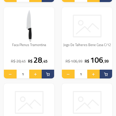
Faca Plenus Tramontina
Jogo De Talheres Bene Casa C/12
28
106
R$ 28,45
R$
,45
R$ 106,99
R$
,99