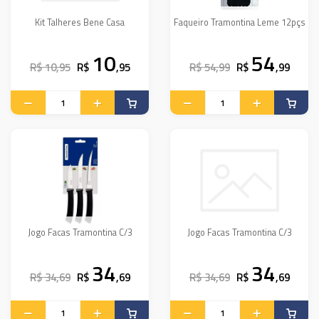
Kit Talheres Bene Casa
Faqueiro Tramontina Leme 12pçs
10
54
R$ 10,95
R$
,95
R$ 54,99
R$
,99
Jogo Facas Tramontina C/3
Jogo Facas Tramontina C/3
34
34
R$ 34,69
R$
,69
R$ 34,69
R$
,69