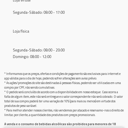
Loja virtual
Segunda-Sábado: 08:00 - 17:00
Loja física
Segunda-Sábado: 08:00 - 20:00
Domingo: 08:00 - 12:00
* Informamos que os preços, ofertas e condições de pagamento são exclusivos para internet e
app válidos para o dia de hoje, podendo sofrer alterações sem aviso prévio.
* As ações/promoções do site são destinadas à pessoas físicas, podendo ser utilizadas em uma
compra por CPF, não sendo cumulativas.
* O pedido será concluído de acordo com a disponibilidade em nosso estoque. Caso ocorra a
falta de algum item, este não será entregue e o valor correspondente não será cobrado. O valor
total de sua compra poderá ter uma variação de 10% (para mais ou menos) em virtude dos
produtos de peso variável.
* Para melhor atender nossos clientes, não vendemos por atacado e reservamo-nos o direito de
limitar, por cliente, a quantidade dos produtos com preços promocionais.
A venda e o consumo de bebidas alcoólicas são proibidos para menores de 18