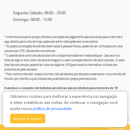
Segunda-Sábado: 08:00 - 20:00
Domingo: 08:00 - 12:00
* Informamos que os preços, ofertas e condições de pagamento são exclusivos para internet e
app válidos para o dia de hoje, podendo sofrer alterações sem aviso prévio.
* As ações/promoções do site são destinadas à pessoas físicas, podendo ser utilizadas em uma
compra por CPF, não sendo cumulativas.
* O pedido será concluído de acordo com a disponibilidade em nosso estoque. Caso ocorra a
falta de algum item, este não será entregue e o valor correspondente não será cobrado. O valor
total de sua compra poderá ter uma variação de 10% (para mais ou menos) em virtude dos
produtos de peso variável.
* Para melhor atender nossos clientes, não vendemos por atacado e reservamo-nos o direito de
limitar, por cliente, a quantidade dos produtos com preços promocionais.
A venda e o consumo de bebidas alcoólicas são proibidos para menores de 18
anos.
Utilizamos cookies para melhorar a experiência na navegação
Bebida alcoólica pode causar dependência química e, em excesso, provoca graves males à saúde.
e obter estatísticas das visitas. Ao continuar a navegação você
Beba com moderação
aceita nossa
política de privacidade
.
0
Aceitar e fechar
© Supermercado Baía Azul / AV. Damiao Botelho de Souza 555, Bairro Jurimar, 83280-