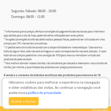
Segunda-Sábado: 08:00 - 20:00
Domingo: 08:00 - 12:00
* Informamos que os preços, ofertas e condições de pagamento são exclusivos para internet e
app válidos para o dia de hoje, podendo sofrer alterações sem aviso prévio.
* As ações/promoções do site são destinadas à pessoas físicas, podendo ser utilizadas em uma
compra por CPF, não sendo cumulativas.
* O pedido será concluído de acordo com a disponibilidade em nosso estoque. Caso ocorra a
falta de algum item, este não será entregue e o valor correspondente não será cobrado. O valor
total de sua compra poderá ter uma variação de 10% (para mais ou menos) em virtude dos
produtos de peso variável.
* Para melhor atender nossos clientes, não vendemos por atacado e reservamo-nos o direito de
limitar, por cliente, a quantidade dos produtos com preços promocionais.
A venda e o consumo de bebidas alcoólicas são proibidos para menores de 18
anos.
Utilizamos cookies para melhorar a experiência na navegação
Bebida alcoólica pode causar dependência química e, em excesso, provoca graves males à saúde.
e obter estatísticas das visitas. Ao continuar a navegação você
Beba com moderação
aceita nossa
política de privacidade
.
0
Aceitar e fechar
© Supermercado Baía Azul / AV. Damiao Botelho de Souza 555, Bairro Jurimar, 83280-