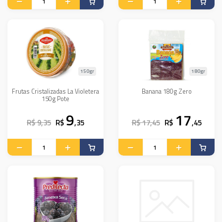
150gr
180gr
Frutas Cristalizadas La Violetera
Banana 180g Zero
150g Pote
9
17
R$ 9,35
R$
,35
R$ 17,45
R$
,45