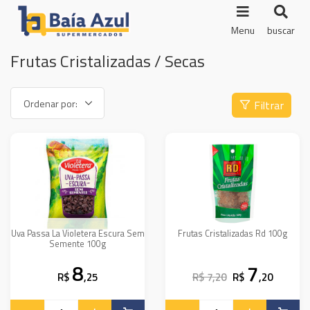
Menu
buscar
Frutas Cristalizadas / Secas
Filtrar
Uva Passa La Violetera Escura Sem
Frutas Cristalizadas Rd 100g
Semente 100g
8
7
R$
,25
R$ 7,20
R$
,20