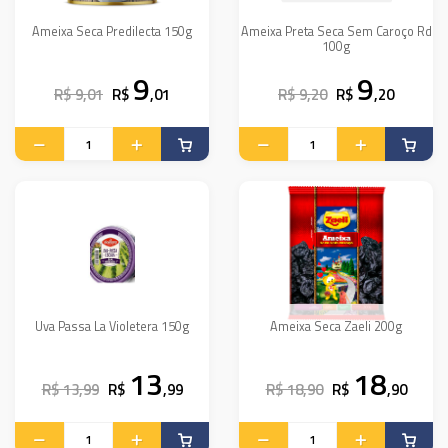
Ameixa Seca Predilecta 150g
Ameixa Preta Seca Sem Caroço Rd
100g
9
9
R$ 9,01
R$
,01
R$ 9,20
R$
,20
Uva Passa La Violetera 150g
Ameixa Seca Zaeli 200g
13
18
R$ 13,99
R$
,99
R$ 18,90
R$
,90