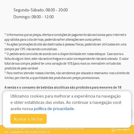
Segunda-Sábado: 08:00 - 20:00
Domingo: 08:00 - 12:00
* Informamos que os preços, ofertas e condições de pagamento são exclusivos para internet e
app válidos para o dia de hoje, podendo sofrer alterações sem aviso prévio.
* As ações/promoções do site são destinadas à pessoas físicas, podendo ser utilizadas em uma
compra por CPF, não sendo cumulativas.
* O pedido será concluído de acordo com a disponibilidade em nosso estoque. Caso ocorra a
falta de algum item, este não será entregue e o valor correspondente não será cobrado. O valor
total de sua compra poderá ter uma variação de 10% (para mais ou menos) em virtude dos
produtos de peso variável.
* Para melhor atender nossos clientes, não vendemos por atacado e reservamo-nos o direito de
limitar, por cliente, a quantidade dos produtos com preços promocionais.
A venda e o consumo de bebidas alcoólicas são proibidos para menores de 18
anos.
Utilizamos cookies para melhorar a experiência na navegação
Bebida alcoólica pode causar dependência química e, em excesso, provoca graves males à saúde.
e obter estatísticas das visitas. Ao continuar a navegação você
Beba com moderação
aceita nossa
política de privacidade
.
0
Aceitar e fechar
© Supermercado Baía Azul / AV. Damiao Botelho de Souza 555, Bairro Jurimar, 83280-
000 - Guaratuba/PR / CNPJ: 02.502.214/0001-91