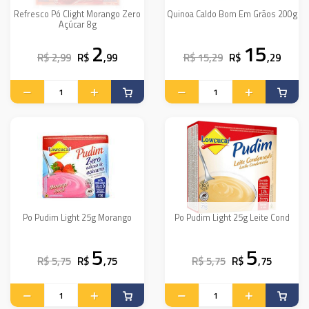
Refresco Pó Clight Morango Zero
Quinoa Caldo Bom Em Grãos 200g
Açúcar 8g
2
15
R$ 2,99
R$
,99
R$ 15,29
R$
,29
Po Pudim Light 25g Morango
Po Pudim Light 25g Leite Cond
5
5
R$ 5,75
R$
,75
R$ 5,75
R$
,75