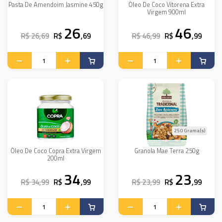
Pasta De Amendoim Jasmine 450g
Óleo De Coco Vitorena Extra
Virgem 900ml
26
46
R$ 26,69
R$
,69
R$ 46,99
R$
,99
250 Grama(s)
Óleo De Coco Copra Extra Virgem
Granola Mae Terra 250g
200ml
34
23
R$ 34,99
R$
,99
R$ 23,99
R$
,99