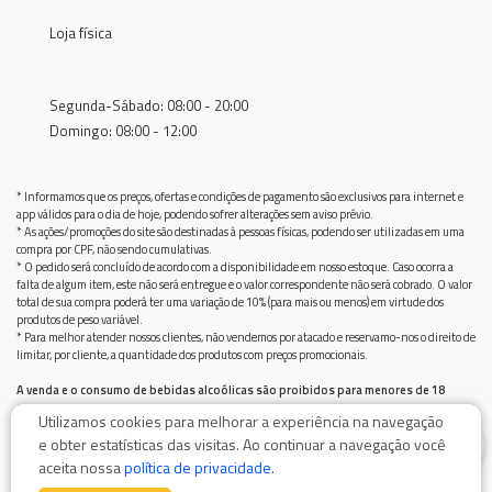
Loja física
Segunda-Sábado: 08:00 - 20:00
Domingo: 08:00 - 12:00
* Informamos que os preços, ofertas e condições de pagamento são exclusivos para internet e
app válidos para o dia de hoje, podendo sofrer alterações sem aviso prévio.
* As ações/promoções do site são destinadas à pessoas físicas, podendo ser utilizadas em uma
compra por CPF, não sendo cumulativas.
* O pedido será concluído de acordo com a disponibilidade em nosso estoque. Caso ocorra a
falta de algum item, este não será entregue e o valor correspondente não será cobrado. O valor
total de sua compra poderá ter uma variação de 10% (para mais ou menos) em virtude dos
produtos de peso variável.
* Para melhor atender nossos clientes, não vendemos por atacado e reservamo-nos o direito de
limitar, por cliente, a quantidade dos produtos com preços promocionais.
A venda e o consumo de bebidas alcoólicas são proibidos para menores de 18
anos.
Utilizamos cookies para melhorar a experiência na navegação
Bebida alcoólica pode causar dependência química e, em excesso, provoca graves males à saúde.
0
e obter estatísticas das visitas. Ao continuar a navegação você
Beba com moderação
aceita nossa
política de privacidade
.