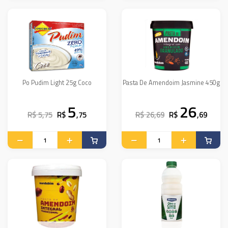
Po Pudim Light 25g Coco
Pasta De Amendoim Jasmine 450g
5
26
R$ 5,75
R$
,75
R$ 26,69
R$
,69