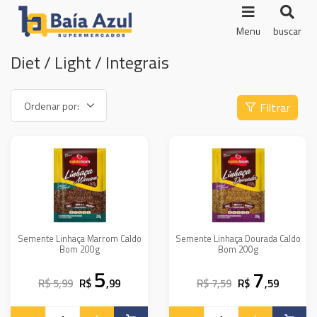
Menu
buscar
Diet / Light / Integrais
Filtrar
Semente Linhaça Marrom Caldo
Semente Linhaça Dourada Caldo
Bom 200g
Bom 200g
5
7
R$ 5,99
R$
,99
R$ 7,59
R$
,59