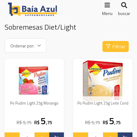
Menu
buscar
Sobremesas Diet/Light
Filtrar
Po Pudim Light 25g Morango
Po Pudim Light 25g Leite Cond
5
5
R$ 5,75
R$
,75
R$ 5,75
R$
,75