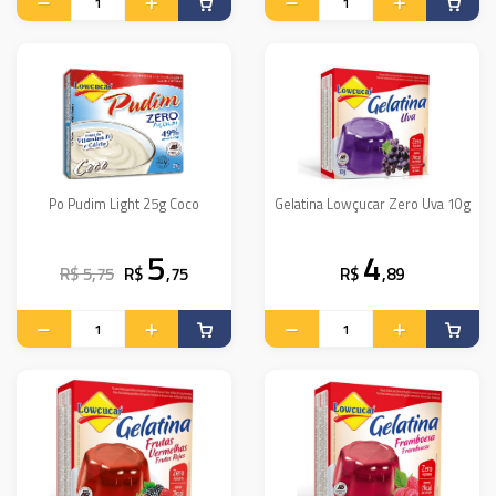
Po Pudim Light 25g Coco
Gelatina Lowçucar Zero Uva 10g
5
4
R$ 5,75
R$
,75
R$
,89