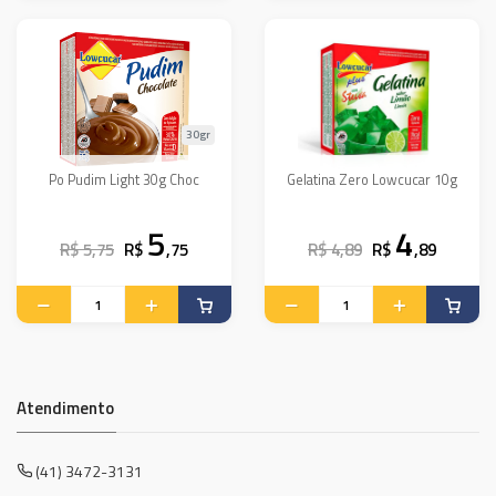
30gr
Po Pudim Light 30g Choc
Gelatina Zero Lowcucar 10g
5
4
R$ 5,75
R$
,75
R$ 4,89
R$
,89
Atendimento
(41) 3472-3131