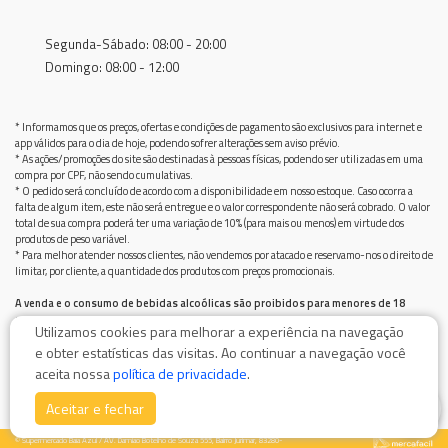
Segunda-Sábado: 08:00 - 20:00
Domingo: 08:00 - 12:00
* Informamos que os preços, ofertas e condições de pagamento são exclusivos para internet e
app válidos para o dia de hoje, podendo sofrer alterações sem aviso prévio.
* As ações/promoções do site são destinadas à pessoas físicas, podendo ser utilizadas em uma
compra por CPF, não sendo cumulativas.
* O pedido será concluído de acordo com a disponibilidade em nosso estoque. Caso ocorra a
falta de algum item, este não será entregue e o valor correspondente não será cobrado. O valor
total de sua compra poderá ter uma variação de 10% (para mais ou menos) em virtude dos
produtos de peso variável.
* Para melhor atender nossos clientes, não vendemos por atacado e reservamo-nos o direito de
limitar, por cliente, a quantidade dos produtos com preços promocionais.
A venda e o consumo de bebidas alcoólicas são proibidos para menores de 18
anos.
Utilizamos cookies para melhorar a experiência na navegação
Bebida alcoólica pode causar dependência química e, em excesso, provoca graves males à saúde.
e obter estatísticas das visitas. Ao continuar a navegação você
Beba com moderação
aceita nossa
política de privacidade
.
0
Aceitar e fechar
© Supermercado Baía Azul / AV. Damiao Botelho de Souza 555, Bairro Jurimar, 83280-