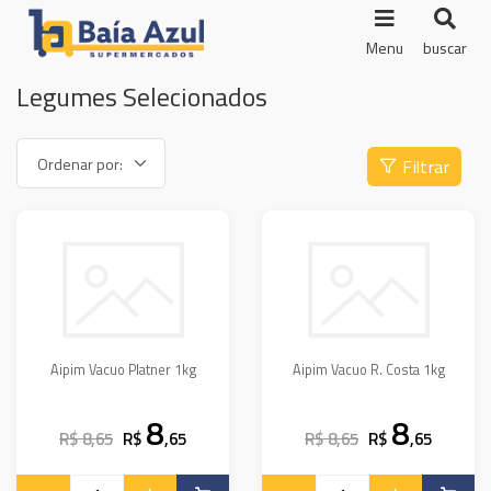
Menu
buscar
Legumes Selecionados
Filtrar
Aipim Vacuo Platner 1kg
Aipim Vacuo R. Costa 1kg
8
8
R$ 8,65
R$
,65
R$ 8,65
R$
,65