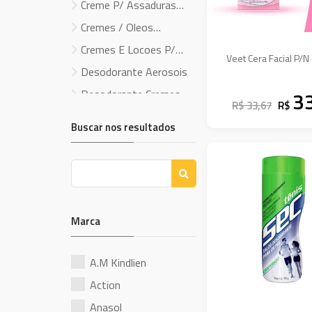
Creme P/ Assaduras
Infantil
Cremes / Oleos
Capilares
Cremes E Locoes P/
Veet Cera Facial P/N 
Barbear
Desodorante Aerosois
Desodorante Cremes
3
R$ 33,67
R$
Desodorante Rollon
Buscar nos resultados
Desodorante Sprays
Esmaltes
Fraldas P/ Bebe
Gel Fixadores e
Marca
Mousses
Hidratantes Corporais
Kit Shampoo +
A.M Kindlien
Condicionador
Maquiagem
Action
Oleos (Corporal) Infantil
Anasol