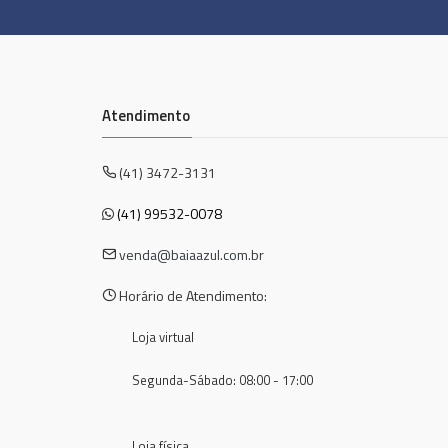
Mili
Monange
Mood
Atendimento
Muriel Brasil
My Health
(41) 3472-3131
My Healthbr
(41) 99532-0078
Naturythá
Nazca
venda@baiaazul.com.br
Neutrox
Horário de Atendimento:
Nhasa Inter
Loja virtual
Niely Gold
Nivea
Segunda-Sábado: 08:00 - 17:00
Novex
Nutriex
Loja física