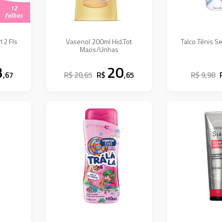
12 Fls
Vasenol 200ml Hid.Tot
Talco Tênis S
Maos/Unhas
3
20
,67
R$ 20,65
R$
,65
R$ 9,98