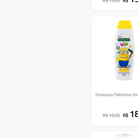
R$ 15,65
R$
Delly Kosmetic
Dermachem
Dihellen
Eudora
Eurofral
Farmax
Fixed
Flora
Gb
Shampoo Palmolive Ki
Gillete
Gota Dourada
1
R$ 18,65
R$
Griffus
Impala
Johnson & Johnson