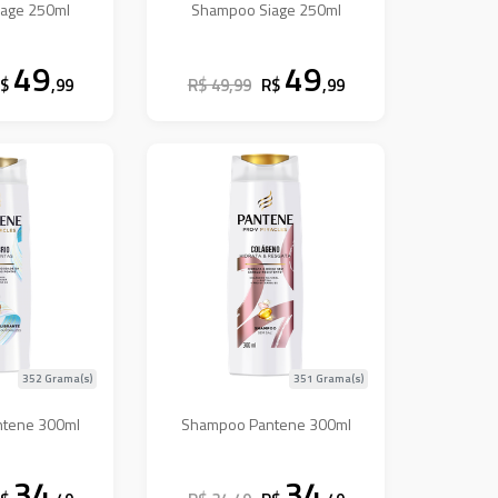
age 250ml
Shampoo Siage 250ml
49
49
R$
,99
R$ 49,99
R$
,99
352 Grama(s)
351 Grama(s)
tene 300ml
Shampoo Pantene 300ml
34
34