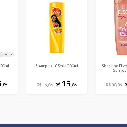
 Grama(s)
300ml
Shampoo Inf.Seda 300ml
Shampoo Else
Sonhos
5
15
,85
R$ 15,85
R$
,85
R$ 38,85