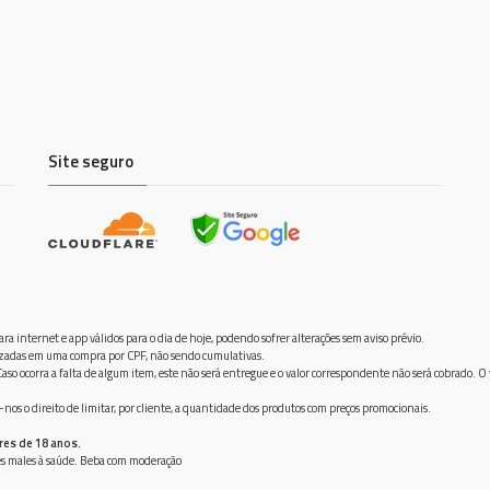
Site seguro
ra internet e app válidos para o dia de hoje, podendo sofrer alterações sem aviso prévio.
ilizadas em uma compra por CPF, não sendo cumulativas.
aso ocorra a falta de algum item, este não será entregue e o valor correspondente não será cobrado. O
os o direito de limitar, por cliente, a quantidade dos produtos com preços promocionais.
res de 18 anos.
ves males à saúde. Beba com moderação