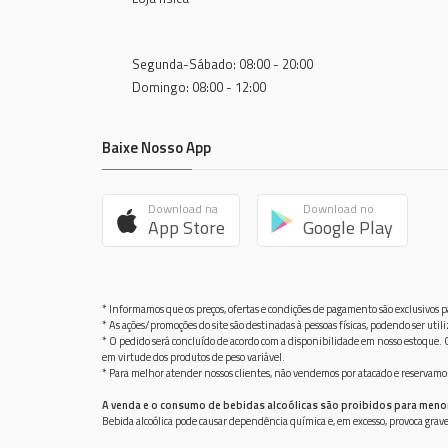
Pantene
Phisalia
Segunda-Sábado: 08:00 - 20:00
Physalis
Domingo: 08:00 - 12:00
Premisse
Baixe Nosso App
Procter & Gambl
Procter & Gamble
Download na
Download no
Reckitt Colman
App Store
Google Play
Red Aplle
Red Apple
* Informamos que os preços, ofertas e condições de pagamento são exclusivos pa
Rugol
* As ações/promoções do site são destinadas à pessoas físicas, podendo ser ut
* O pedido será concluído de acordo com a disponibilidade em nosso estoque. C
Salon Line
em virtude dos produtos de peso variável.
* Para melhor atender nossos clientes, não vendemos por atacado e reservamo-n
Seda
A venda e o consumo de bebidas alcoólicas são proibidos para meno
Sensitive
Bebida alcoólica pode causar dependência química e, em excesso, provoca gra
Skala