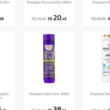
 Confor
Shampoo Tra La La Kids 480ml
Shampoo Si
20
,98
R$ 20,49
R$
,49
R$ 49,99
iações
Shampoo Salon Line 300ml
Shampoo Pan
ml
5
38