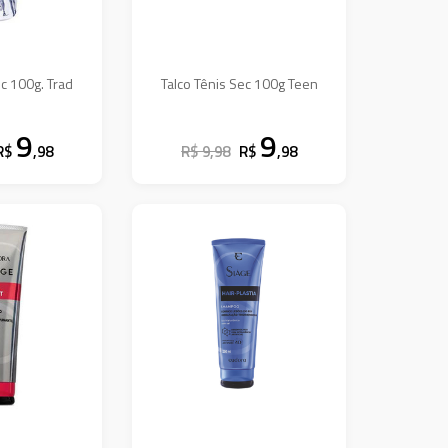
ec 100g. Trad
Talco Tênis Sec 100g Teen
9
9
R$
,98
R$ 9,98
R$
,98