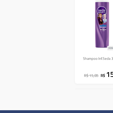
Kess
Kike
Kimberly-Clark
Koloss
Labotrat
Laby
309
Lanossi
Shampoo Inf.Seda 
Loreal
Lorenzon
1
R$ 15,85
R$
Majut
Marco Boni
Matarazzo
Medix
Merheje