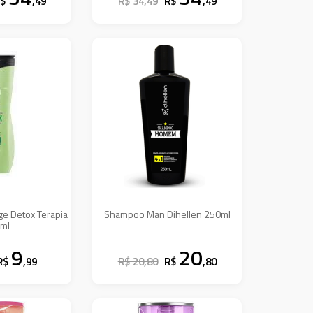
R$
,49
R$ 34,49
R$
,49
 Detox Terapia
Shampoo Man Dihellen 250ml
ml
9
20
R$
,99
R$ 20,80
R$
,80