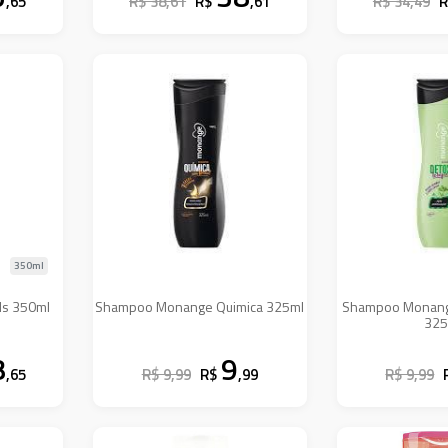
,65
R$ 38,61
R$
,61
R$ 34,49
350ml
ds 350ml
Shampoo Monange Quimica 325ml
Shampoo Monange
325
8
9
,65
R$ 9,99
R$
,99
R$ 9,99