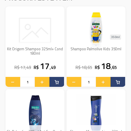
350ml
Kit Origem Shampoo 325ml+ Cond
Shampoo Palmolive Kids 350ml
180ml
17
18
R$ 17,49
R$
,49
R$ 18,65
R$
,65