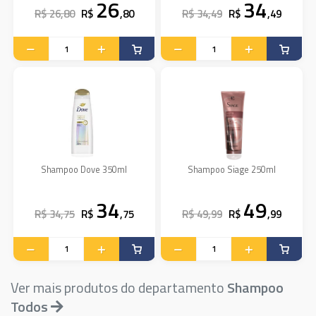
26
34
R$ 26,80
R$
,80
R$ 34,49
R$
,49
Shampoo Dove 350ml
Shampoo Siage 250ml
34
49
R$ 34,75
R$
,75
R$ 49,99
R$
,99
Ver mais produtos do departamento
Shampoo
Todos