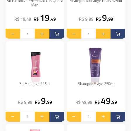
Sh Palmolive 350ml Ant Cas Queda
Shampoo Monange Lisos 325ml
Men
19
9
R$ 19,49
R$
,49
R$ 9,99
R$
,99
Sh Monange 325ml
Shampoo Siage 250ml
9
49
R$ 9,99
R$
,99
R$ 49,99
R$
,99