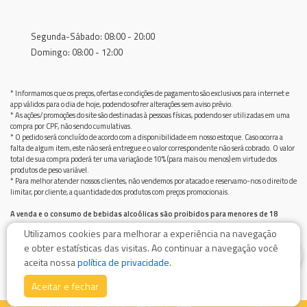
Segunda-Sábado: 08:00 - 20:00
Domingo: 08:00 - 12:00
* Informamos que os preços, ofertas e condições de pagamento são exclusivos para internet e
app válidos para o dia de hoje, podendo sofrer alterações sem aviso prévio.
* As ações/promoções do site são destinadas à pessoas físicas, podendo ser utilizadas em uma
compra por CPF, não sendo cumulativas.
* O pedido será concluído de acordo com a disponibilidade em nosso estoque. Caso ocorra a
falta de algum item, este não será entregue e o valor correspondente não será cobrado. O valor
total de sua compra poderá ter uma variação de 10% (para mais ou menos) em virtude dos
produtos de peso variável.
* Para melhor atender nossos clientes, não vendemos por atacado e reservamo-nos o direito de
limitar, por cliente, a quantidade dos produtos com preços promocionais.
A venda e o consumo de bebidas alcoólicas são proibidos para menores de 18
anos.
Utilizamos cookies para melhorar a experiência na navegação
Bebida alcoólica pode causar dependência química e, em excesso, provoca graves males à saúde.
e obter estatísticas das visitas. Ao continuar a navegação você
Beba com moderação
0
aceita nossa
política de privacidade
.
Aceitar e fechar