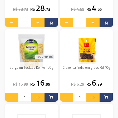
28
4
R$ 28,73
R$
,73
R$ 4,65
R$
,65
100 Grama(s)
Gergelim Tostado Kenko 100g
Cravo-da-índia em grãos Rd 10g
16
6
R$ 16,99
R$
,99
R$ 6,29
R$
,29