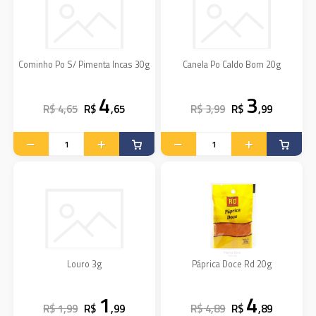
Cominho Po S/ Pimenta Incas 30g
Canela Po Caldo Bom 20g
4
3
R$ 4,65
R$
,65
R$ 3,99
R$
,99
Louro 3g
Páprica Doce Rd 20g
1
4
R$ 1,99
R$
,99
R$ 4,89
R$
,89