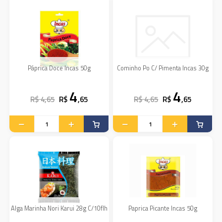
Páprica Doce Incas 50g
Cominho Po C/ Pimenta Incas 30g
4
4
R$ 4,65
R$
,65
R$ 4,65
R$
,65
Alga Marinha Nori Karui 28g C/10flh
Paprica Picante Incas 50g