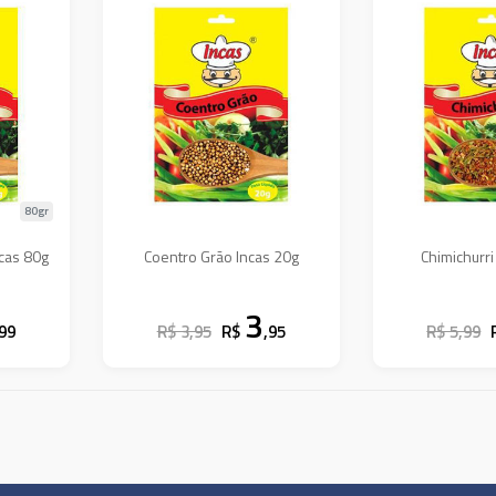
80gr
cas 80g
Coentro Grão Incas 20g
Chimichurri
3
,99
R$ 3,95
R$
,95
R$ 5,99