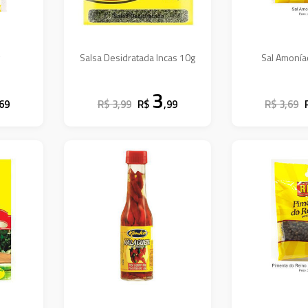
g
Salsa Desidratada Incas 10g
Sal Amonía
3
,69
R$ 3,99
R$
,99
R$ 3,69