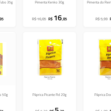
 Tubo 35g
Pimenta Kenko 30g
Pimenta do Rei
16
,95
R$ 16,85
R$
,85
R$ 5,99
as 50g
Páprica Picante Rd 20g
Páprica Do
5