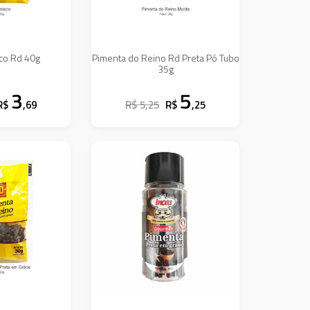
co Rd 40g
Pimenta do Reino Rd Preta Pó Tubo
35g
3
5
R$
,69
R$ 5,25
R$
,25