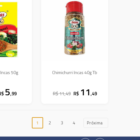
 Incas 50g
Chimichurri Incas 40g Tb
5
11
R$
,99
R$ 11,49
R$
,49
1
2
3
4
Próxima