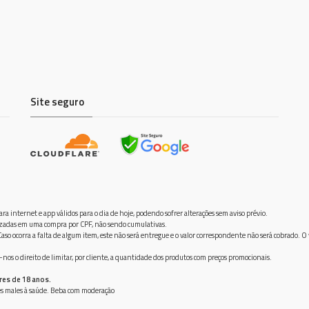
Site seguro
ra internet e app válidos para o dia de hoje, podendo sofrer alterações sem aviso prévio.
ilizadas em uma compra por CPF, não sendo cumulativas.
aso ocorra a falta de algum item, este não será entregue e o valor correspondente não será cobrado. O
os o direito de limitar, por cliente, a quantidade dos produtos com preços promocionais.
res de 18 anos.
ves males à saúde. Beba com moderação