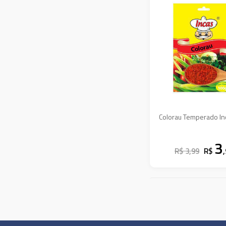
Temperos Em Po
Temperos Prontos
Vinagres
Colorau Temperado In
3
R$ 3,99
R$