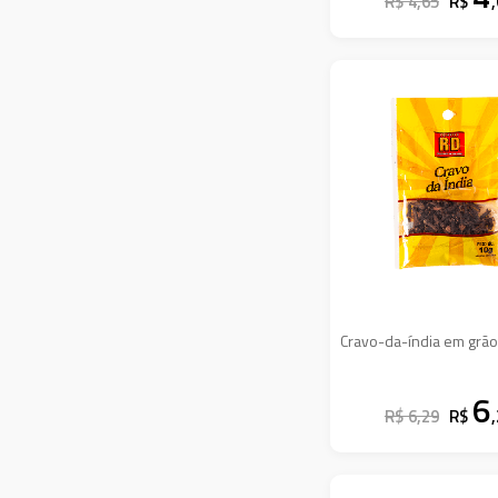
R$ 4,65
R$
Outras Farinhas
Outros Tipos De Graos
Palmitos
Pepino Conserva
Pipoca Micro / Milho
Polvilho
Pudim, Flan, Maria Mole
Em Pó
Queijo Ralado
Refresco Po Ate 70gr
Sal Grosso
Cravo-da-índia em grã
Sal Refinado
6
Salgadinhos Sabores
R$ 6,29
R$
Seletas
Sopas / Cremes Instant