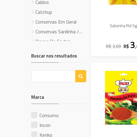
Caldos
Catchup
Conservas Em Geral
Salsinha Rd 5
Conservas Sardinha /
Atum
Doces De Frutas
3
R$ 3,69
R$
Embutidos/Carne/Pates
Buscar nos resultados
Etc.
Ervilha Conserva
Extrato De Tomate
Acima 350G
Extrato De Tomate Ate
350G
Farinaceos De Milho
Marca
Farinha De Mandioca
Farofas Prontas
Consumo
Feijao / Feijoadas
Incon
Conserva
Macarrao C/Ovos
Kenko