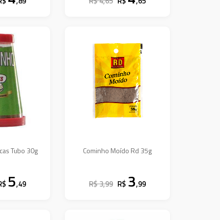
R$
,89
R$ 4,65
R$
,65
cas Tubo 30g
Cominho Moído Rd 35g
5
3
R$
,49
R$ 3,99
R$
,99