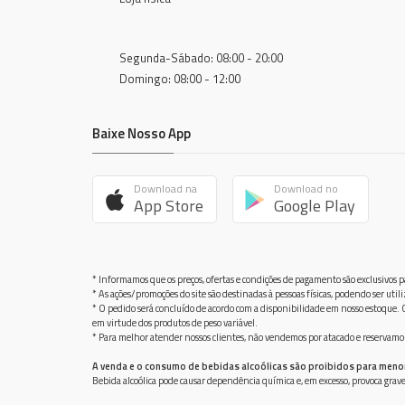
Segunda-Sábado: 08:00 - 20:00
Domingo: 08:00 - 12:00
Baixe Nosso App
Download na
Download no
App Store
Google Play
* Informamos que os preços, ofertas e condições de pagamento são exclusivos pa
* As ações/promoções do site são destinadas à pessoas físicas, podendo ser ut
* O pedido será concluído de acordo com a disponibilidade em nosso estoque. C
em virtude dos produtos de peso variável.
* Para melhor atender nossos clientes, não vendemos por atacado e reservamo-n
A venda e o consumo de bebidas alcoólicas são proibidos para meno
Bebida alcoólica pode causar dependência química e, em excesso, provoca gra