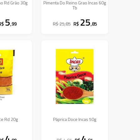
no Rd Grão 30g
Pimenta Do Reino Grao Incas 60g
Tb
5
25
R$
,99
R$ 25,85
R$
,85
ce Rd 20g
Páprica Doce Incas 50g
4
4