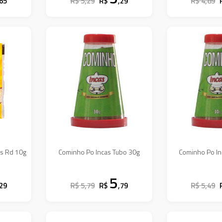
,65
R$ 5,29
R$
,29
R$ 4,89
os Rd 10g
Cominho Po Incas Tubo 30g
Cominho Po In
5
,29
R$ 5,79
R$
,79
R$ 5,49